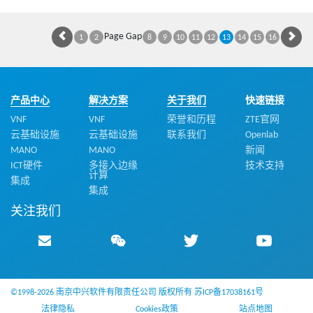
Page Gap
1
2
8
9
10
11
12
13
14
15
16
产品中心
解决方案
关于我们
快速链接
VNF
VNF
荣誉和历程
ZTE官网
云基础设施
云基础设施
联系我们
Openlab
MANO
MANO
新闻
ICT硬件
多接入边缘
技术支持
计算
集成
集成
关注我们
©1998-2026 南京中兴软件有限责任公司 版权所有
苏ICP备17038161号
法律隐私
Cookies政策
站点地图