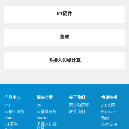
ICT硬件
热点技术
NVMe时代，全闪存阵列的变与不变
集成
热点技术
ETSI MEC发布应用编排管理技术规范：支撑边缘计
多接入边缘计算
算生态发展
热点技术
OpenStack备份恢复管理工具Freezer，了解一下？
产品中心
解决方案
关于我们
快速链接
VNF
VNF
荣誉和历程
ZTE官网
云基础设施
云基础设施
联系我们
Openlab
MANO
MANO
新闻
热点技术
ICT硬件
多接入边缘
技术支持
关于容器管理服务OpenStack Zun的介绍
计算