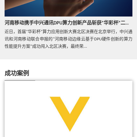
热点技术
价值驱动，精准云网加速行业敏捷创新
河南移动携手中兴通讯DPU算力创新产品斩获“华彩杯”二等奖
近日，首届“华彩杯”算力应用创新大赛北区决赛在北京举行，中兴通
热点技术
讯和河南移动联合申报的“河南移动边缘云基于DPU硬件创新的算力
公有云部署核心网是挑战，更是机遇
性能提升方案”成功闯入北区决赛，最终荣...
成功案例
热点技术
VEON 与ZTE 合作成功商用vEPC
中兴通讯Common Edge一体机，打造MEC一站式解
决方案
视频
来看看Common Edge为5G To B市场做了啥