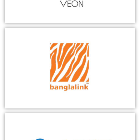
视频
Flex UPF全场景用户面解决方案加速5G行业应用
中兴通讯携手Banglalink成功商用全球最大虚拟化SDM平台
视频
3分钟，速读网络切片，了解5G实力网红
热点技术
5G时代，从行业看云网挑战
中兴通讯中标中国移动5G SA核心网商用网络
视频
MEC一体化机柜