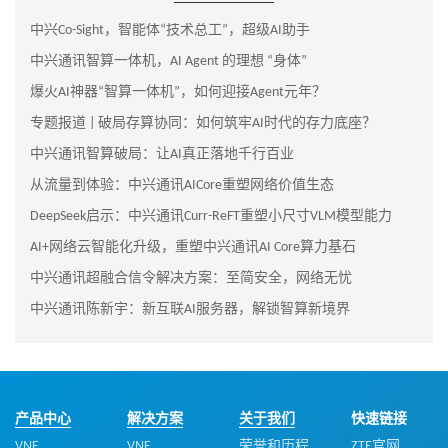
中兴Co-Sight，智能体“技术总工”，超级AI助手
中兴通讯智算一体机，AI Agent 的理想 “身体”
爆火AI神器“智算一体机”，如何迎接Agent元年？
专题报道 | 破局存算协同：如何筑牢AI时代的存力底座？
中兴通讯智算破局：让AI真正落地千行百业
从流量到体验：中兴通讯AICore重塑网络价值生态
DeepSeek启示：中兴通讯Curr-ReFT重塑小尺寸VLM模型能力
AI+网络云智能化升级，重塑中兴通讯AI Core算力基石
中兴通讯超融合信令解决方案：至简安全，网络无忧
中兴通讯陈新宇：新互联AI服务器，解锁智算新境界
产品中心
解决方案
关于我们
快速链接
VNF
VNF
荣誉和历程
ZTE官网