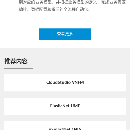
到对应的业务模型，并根据业务模型的定义，完成业务资源
编排、数据配置和激活的全流程自动化。
资源管理
资源管理提供包含各专业领域资源的端到端资源管理平台，
查看更多
支持资源的全生命周期管理。通过资源管理功能能够方便地
浏览包含网络资源数据与使用情况的所有信息。
推荐内容
配置激活
配置激活实现了端到端业务数据配置的自动解析、自动激
活、自动测试和查询；通过可扩展的网元协议库，实现第三
CloudStudio VNFM
方网元的快速接入管理。
运维保障
ElasticNet UME
运维保障提供开放式服务保障管理平台，帮助运营商实现跨
厂家、跨域端到端网络的集中管理，提供集中告警、集中性
能管理。
uSmartNet CNIA