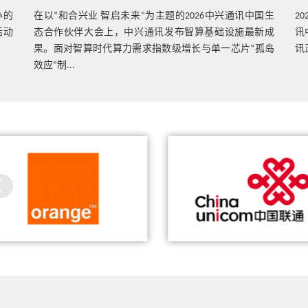
办的
热点技术
在以“和合兴业 智启未来”为主题的2026中兴通讯中国生
2
融合边缘云引领5G时代下的边缘云建设
活动
态合作伙伴大会上，中兴通讯发布智算基础设施最新成
讯
果。面对智算时代算力需求指数级增长与单一芯片“孤岛
讯
效应”制...
热点技术
中兴通讯GreenEngine智能节电降低UPF C
PU功耗，助力运营商降本增效
兴通讯携手Orange展示5G应用创
中兴通讯携手中国联通、腾讯
新体验
成MEC试商用
热点技术
中兴通讯基于无线拥塞的智能QoS保障
热点技术
双碳时代5G SA核心网，Green Engine使能
万物“绿”联