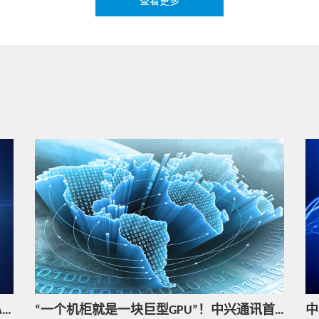
查看更多
热点技术
算网协同优化，构建高效高稳超万卡智
算集群
热点技术
中兴通讯打造虚拟化端到端自动化集成
能力，助力运营商推进云原生CICD转型
热点技术
中兴通讯推出端到端智算解决方案，助
力算力网络智能跃升
热点技术
5G新通话：让沟通更好玩
中兴通讯斩获“2025年度SDN、NFV、网络AI优秀案例征集”活动四项行业大奖
“一个机柜就是一块巨型GPU”！中兴通讯首发OEX超节点架构，打破算力孤岛