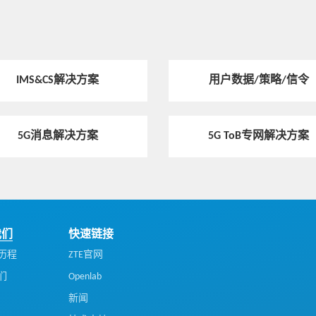
热点技术
新增存储产品系列，中兴通讯打造数智
基石
IMS&CS解决方案
用户数据/策略/信令
热点技术
5G新通话的八大体验， “新”在哪里？
5G消息解决方案
5G ToB专网解决方案
热点技术
中兴通讯服务器，何以成为国内电信市
场第一品牌
我们
快速链接
历程
ZTE官网
们
Openlab
热点技术
中兴通讯TCF云底座，构建分布式精准云
新闻