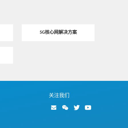
热点技术
5G新通话，一部手机解锁无障碍沟通
5G核心网解决方案
热点技术
中兴通讯NEO云卡，为云加速，释放云
动力
热点技术
武钢有限：建设5G智慧钢厂，引领产业
数字化转型
关注我们
热点技术
5G云基础设施，赋能电视新媒体