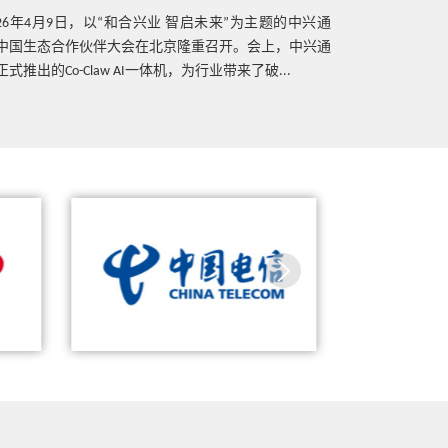
热点技术
026年4月9日，以“和合兴业 智启未来”为主题的中兴通
3月30日，
面向工业增强的5G专网核心网，赋能全
中国生态合作伙伴大会在北京隆重召开。会上，中兴通
体验试点。本
连接工厂
正式推出的Co-Claw AI一体机，为行业带来了破...
分目标客群，
终端浅...
热点技术
蝉联第一！中兴通讯服务器国内电信行
中兴通讯携手
业发货量居首位
成功完
中兴通讯携手宁波电信助力首届中国
通5G端到端网络
无人帆船大赛“水-陆-空”立体直播
新商
热点技术
中兴通讯、建信金科联合演示5G新通话
银行智能客服业务
热点技术
5GC专网2.0赋能提效，助力行业高质量
发展