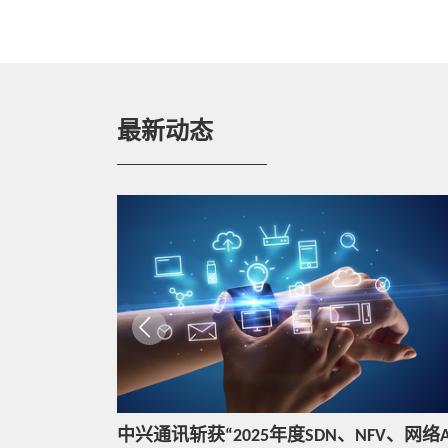
热点技术
中兴通讯陈新宇：新互联AI服务器，解
锁智算新境界
热点技术
最新动态
中兴通讯5G-A内生智能方案，助力运营
商重点业务智能体验保障
热点技术
5G高可靠PCC组网，提升网络安全性
热点技术
中兴通讯Mini5GC深入OT域核心生产，深
耕行业数智化转型
构建持续领先的算网融合架构：中兴通讯亮相2026中国云网智联大会