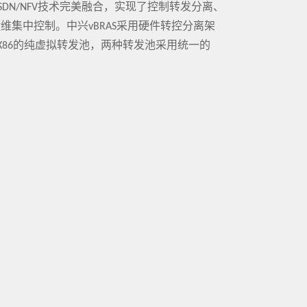
SDN/NFV技术完美融合，实现了控制转发分离、
集中控制。中兴vBRAS采用硬件转控分离架
用X86的纯虚拟转发池，两种转发池采用统一的