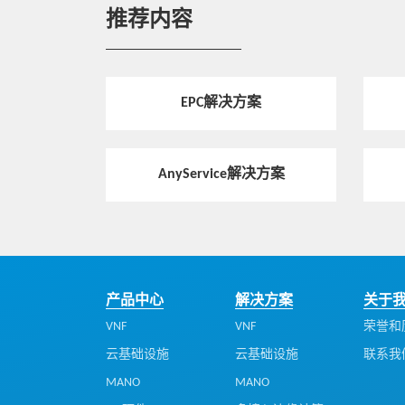
推荐内容
热点技术
助力数字化转型：中兴通讯如何在银行
业建立竞争力「护城河」
EPC解决方案
热点技术
5G绿色核心网，打造算力时代的GreenEn
AnyService解决方案
gine
热点技术
来了！中兴通讯新的明星产品
产品中心
解决方案
关于
VNF
VNF
荣誉和
云基础设施
云基础设施
联系我
热点技术
中兴通讯5G消息项目总监周小军：全力
MANO
MANO
支持5G消息商用，期待产业链共同繁荣