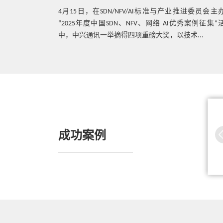
4月15日，在SDN/NFV/AI标准与产业推进委员会主
热点技术
盛大开幕，中兴
中兴通讯5G核心网智能弹缩节能解决方
“2025年度中国SDN、NFV、网络 AI优秀案例征集“
与行业领袖、顶
案，赋能5G网络绿色发展
中，中兴通讯一举摘得四项重磅大奖，以技术...
智算网络、自智
热点技术
这年头，谁没事打电话啊，除非你用……
发布白俄罗斯首个
中兴通讯中标中国移动5G SA核心网
中
A网络
商用网络
热点技术
成功案例
ChatGPT与5G消息：新人工智能与新通信
的完美结合
热点技术
携手英特尔，中兴通讯液冷那些事儿