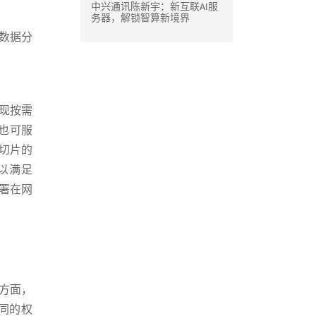
中兴通讯陈新宇：新互联AI服
务器，解锁智算新境界
数据分
现按需
，也可服
络切片的
以满足
部署在网
方面，
同的权