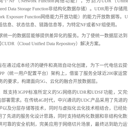
etwork Function网络功能），分别为UDR（Unified 
tured Data Storage Function非结构化数据存储）。UDR用于存
 Exposure Function网络能力开放功能）的能力开放数据等。U
话信息、状态信息、链路信息等，为特定NF或者NF组使用。
要求统一的数据层能够提供差异化的服务。为了使统一数据层达到
ud Unified Data Repository）解决方案。
案旨在通过成本经济的硬件和高效自动化创建，为下一代电信云提
PP（统一用户配置平台）架构上，借鉴了服务全球近200家运
服务的要求，构建面向5G、云化的融合开放数据层。
既支持3GPP标准所定义的5G网络的UDR和UDSF功能，又
不同的部署需求。在传统4G时代，中兴通讯的UDC产品采用了先进
护以及分层存储等技术，同时与虚拟化云化技术相结合，已经处
采用了先进的服务化设计思路，同时支持结构化数据和非结构化数
供可靠的安全机制，完美应用于网络切片场景，最终达到助力运