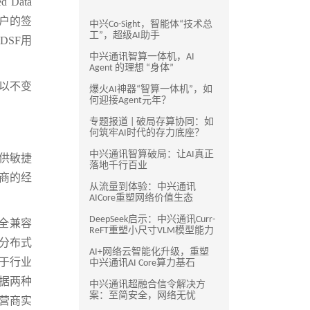
Data
储用户的签
中兴Co-Sight，智能体“技术总
工”，超级AI助手
DSF用
中兴通讯智算一体机，AI
Agent 的理想 “身体”
以不变
爆火AI神器“智算一体机”，如
何迎接Agent元年？
专题报道 | 破局存算协同：如
何筑牢AI时代的存力底座？
中兴通讯智算破局：让AI真正
供敏捷
落地千行百业
营商的经
从流量到体验：中兴通讯
AICore重塑网络价值生态
DeepSeek启示：中兴通讯Curr-
完全兼容
ReFT重塑小尺寸VLM模型能力
的分布式
AI+网络云智能化升级，重塑
于行业
中兴通讯AI Core算力基石
据两种
中兴通讯超融合信令解决方
案：至简安全，网络无忧
营商实