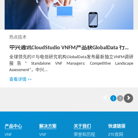
热点技术
中兴通讯CloudStudio VNFM产品获GlobalData 行业领导者评级
全球领先的IT与电信研究机构GlobalData发布最新独立VNFM调研
报告” Standalone VNF Managers: Competitive Landscape
Assessment”，中兴...
查看详情 >>
1
2
产品中心
解决方案
关于我们
快速链接
VNF
VNF
荣誉和历程
ZTE官网