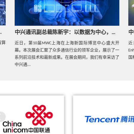
热点技术
中兴通讯Common Edge，为5G网络赋能
相上海展，迎接智算新未来
中兴通讯副总裁陈新宇：以数据为中心，构建软硬协同新型算网基础设施
智算
热点技术
近日，第10届MWC上海在上海新国际博览中心盛大开
近
NVMe时代，全闪存阵列的变与不变
幕。本次展会汇聚了众多通信行业的领军企业，展示了一
En
系列前沿技术和最新成果。在展会期间，我们有幸采访了
国
中兴通...
热点技术
关于容器管理服务OpenStack Zun的介绍
中兴通讯携手广东移动、腾讯
兴通讯携手中国联通、腾讯成功完
通5G端到端网络切片+MEC业务,
成MEC试商用
新商业模式落地
热点技术
MEC规模部署，加速广东移动5G建设