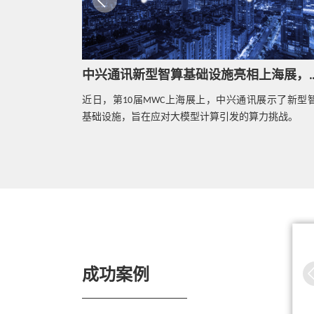
热点技术
多场景MEC用户面部署与加速 赋能5G边
缘云
中兴通讯新型智算基础设施亮
新现象
近日，第10届MWC上海展上，中兴通讯展示了新型
热点技术
设场景呈现出多
中兴通讯Access CDN方案，助力MEC大视
基础设施，旨在应对大模型计算引发的算力挑战。
 MWC上海展
频业务部署
...
热点技术
OpenStack备份恢复管理工具Freezer，了
解一下？
alink成功商用全
中兴通讯中标中国移动5G SA核心网
中
SDM平台
商用网络
白皮书
成功案例
中兴通讯发布MEC边缘计算白皮书