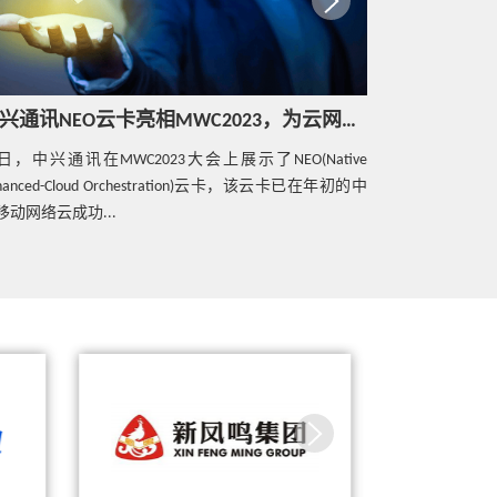
热点技术
中兴携手希捷科技打造敏捷精准的ETC电
子收费系统
中兴通讯NEO云卡亮相MWC2023，为云网加速
热点技术
日，中兴通讯在MWC2023大会上展示了NEO(Native
近日，中国(
ETSI MEC发布应用编排管理技术规范：
hanced-Cloud Orchestration)云卡，该云卡已在年初的中
召开，在本届
支撑边缘计算生态发展
移动网络云成功...
坛上，中兴通
波表示，...
热点技术
中兴通讯陈新宇：聚焦4C，构建能力开
成功开
中兴通讯联合嘉兴移动、新凤鸣集团
中兴通讯携手
放的边缘计算网络
 加速
打造智能车间荣获第二届“绽放杯”全
成功试商用全
国赛一等奖
热点技术
中兴通讯MEC无线网络能力,挖掘5G更大
价值