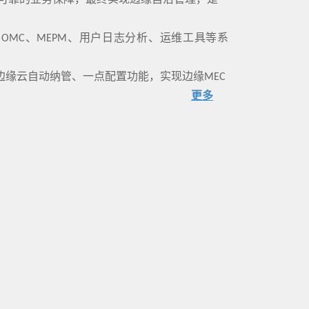
署、可靠的业务保障，最终实现边缘自治管理，是
FM、OMC、MEPM、用户日志分析、运维工具等系
供边缘云自动纳管、一点配置功能，实现边缘MEC
更多
部署方式，同时对齐公有云的应用上线流程，提供
。并且MEC作为云网一体化生态系统，
流、业务策略等原子能力，实现业务策略按需、一
异化大等难点，引入电信领域成熟的自动化、AI
现边缘自治管理手段，有效提升边缘MEC的维护