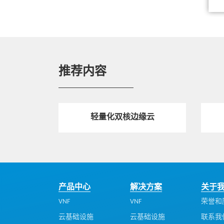
热点技术
MEC，加速5G业务创新
推荐内容
热点技术
云化边缘数据中心，推动网络重构与电
信业务转型
轻量化双核边缘云
热点技术
面向5G，边缘计算应运而生
产品中心
解决方案
关于
电子杂志
VNF
VNF
荣誉和
5G融合核心网，助运营商重塑核心竞争
云基础设施
云基础设施
联系我
力