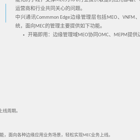
能化的手段，支撑MEC为To B行业提供敏捷的应用部
运营商和行业共同关心的问题。
中兴通讯Commmon Edge边缘管理层包括MEO、VN
统，面向MEC的管理主要提供如下功能。
开箱即用：边缘管理域MEO协同OMC、MEPM提
开箱即用的部署方式，缩短MEC站点的部署周期。
敏捷上线：MEO协同边缘云提供模型驱动的编排
资源按需发放等部署模式，简化IT应用部署的难度
MEPM/OMC依据典型场景，提供相应的网络分
键下发，支撑行业应用端到端快速上线。
自治管理：面对MEC分布式、虚拟化、行业SLA差
等技术，提供全局监控、主动维护、及时预防，实
效率和提升行业应用端到端的业务质量。
点上线周期。
能，面向各种边缘应用业务场景，轻松实现MEC业务上线。