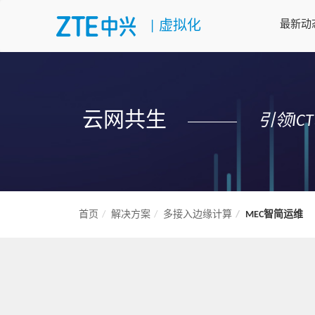
|
虚拟化
最新动
云网共生
引领I
首页
解决方案
多接入边缘计算
MEC智简运维