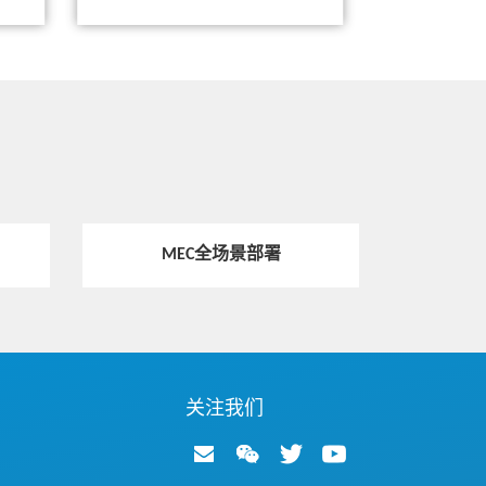
热点技术
中兴通讯5G MEC: 面向5G的边缘云部署
方案
热点技术
助力5G网络建设：中兴软硬件加速技术
优化5G用户面
MEC全场景部署
热点技术
用算力重塑电力 中兴通讯服务器为数字
电网构筑稳健底座
关注我们