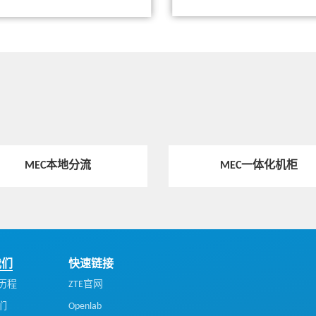
热点技术
灵活高效的MEC分流方案，使能行业客
户定制虚拟移动专网
热点技术
中兴通讯：提升服务器、存储的性能及
效率，助力企业深挖数据价值
MEC本地分流
MEC一体化机柜
热点技术
TECS OpenStack组件PIM，高效管理5G通
用化硬件
我们
快速链接
历程
ZTE官网
们
Openlab