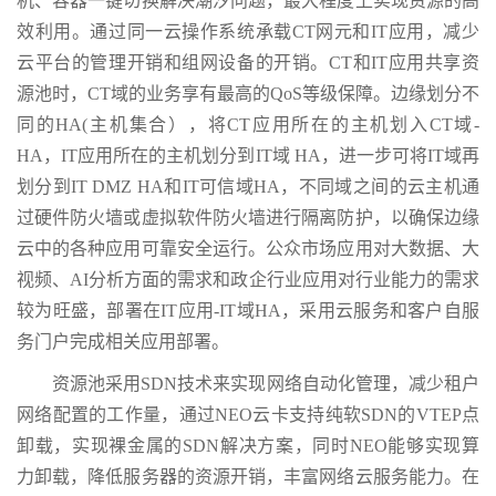
机、容器一键切换解决潮汐问题，最大程度上实现资源的高
效利用。通过同一云操作系统承载CT网元和IT应用，减少
云平台的管理开销和组网设备的开销。CT和IT应用共享资
源池时，CT域的业务享有最高的QoS等级保障。边缘划分不
同的HA(主机集合），将CT应用所在的主机划入CT域-
HA，IT应用所在的主机划分到IT域 HA，进一步可将IT域再
划分到IT DMZ HA和IT可信域HA，不同域之间的云主机通
过硬件防火墙或虚拟软件防火墙进行隔离防护，以确保边缘
云中的各种应用可靠安全运行。公众市场应用对大数据、大
视频、AI分析方面的需求和政企行业应用对行业能力的需求
较为旺盛，部署在IT应用-IT域HA，采用云服务和客户自服
务门户完成相关应用部署。
资源池采用SDN技术来实现网络自动化管理，减少租户
网络配置的工作量，通过NEO云卡支持纯软SDN的VTEP点
卸载，实现裸金属的SDN解决方案，同时NEO能够实现算
力卸载，降低服务器的资源开销，丰富网络云服务能力。在