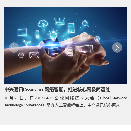
热点技术
当AI邂逅切片，5G网络运维将更智能
热点技术
以简驭繁，中兴通讯AIC开启NFV自动化集成新篇章
白皮书
中兴通讯发布5G核心网技术趋势白皮书
中兴通讯iAssurance网络智能，推进核心网极简运维
10月23日，在2019 GNTC全球网络技术大会（Global Network
热点技术
Technology Conference）举办人工智能峰会上，中兴通讯核心网人...
5G网络切片助力垂直行业数字化转型