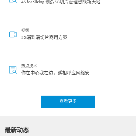
4S for Slicing 创造5G切片管理智能新天地
视频
5G端到端切片商用方案
热点技术
你在中心我在边，遥相呼应网络安
查看更多
热点技术
场景化“切片”随选方案，助力抢滩行业蓝海
最新动态