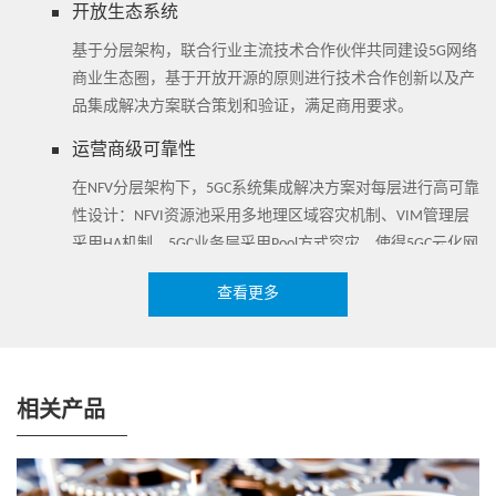
用场景到网元的选择和部署过程更加便捷、灵活。
开放生态系统
方案亮点：
基于分层架构，联合行业主流技术合作伙伴共同建设5G网络
中兴通讯5GC自动化集成解决方案通过AIC自动化集成中心向运营商
商业生态圈，基于开放开源的原则进行技术合作创新以及产
提供5GC网络集成的自动化规划设计、方案验证、网络部署、集成测
品集成解决方案联合策划和验证，满足商用要求。
试等工作一站式的端到端工具支持，实现一次输入，自动输出集成
各环节的结果，支持端到端的CI/CD，提供定制化的南北向接口，与
运营商级可靠性
周边5G实体的交互，自动输出集成各环节的结果，预集成工作流，
在NFV分层架构下，5GC系统集成解决方案对每层进行高可靠
涵盖NFVI集成、MANO集成、VNF集成等各种5GC/NFV集成全业务场
性设计：NFVI资源池采用多地理区域容灾机制、VIM管理层
景，大幅度降低网络建设难度，极大提升了5G核心网集成效率和质
采用HA机制、5GC业务层采用Pool方式容灾，使得5GC云化网
量，实现了集成模式的革新，实现5G系统集成端到端流程自动化，
络仍然具备传统电信设备的高可靠性特征。
帮助运营商解决5G建设中的难点，降低运营商成本。
查看更多
中兴通讯5GC自动化集成解决方案，通过一系列的集成自动化工具，
实现5G系统集成端到端流程自动化，经全球多个国家的5G试验局和
商用网络的应用验证，成为助力网络转型落地的一项重要举措，可
贯穿实验室预集成、工程建设、网络运维等多业务场景，大幅降低
相关产品
集成难度，减少人员投入，提升整体集成效率，有效缩短5G建设工
期。综合已成功交付的项目整体实施效果来看，5GC自动化集成解决
方案为项目带来了显著的效率提升，具体如下：