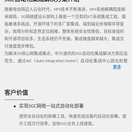
5GC自动化集成解决方案介绍
随着电信网迈入云化时代，NFV技术不断演进，NFV系统解耦程度越
来越高，5G网络建设从架构上看是一个巨型的ICT系统集成工程，面
临着诸多挑战，开源环境下的多厂家集成、端到端业务保障非常复
杂，故障分析和定界定位困难，整体系统安全性降低，且标准组织
和开源项目较多，生态系统仍不完善，集成难度越来越大，集成交
付速度逐步降低。
为解决5G核心网集成痛点，中兴通讯的5GC自动化集成解决方案应运
而生，通过AIC（Auto Integration Center）自动化集成中心固化和整
更多
合集成流程，根据客户需求实时定制集成设计并验证可行性，设计
验证完成后自动生成5GC网络集成所需的详细设计文档，现场导入集
成部署工具进行端到端全静默的集成部署，并进行全流程的自动化
验证，实现用户5GC现场集成部署测试“零干预”，大幅缩短5GC部署/
客户价值
验证时间，在整个集成流程生命周期中从规划设计、网络部署到集
成测试，实现集成设计与客户需求之间的“零距离”，有效解决了运营
实现5GC网络一站式自动化部署
商在5G网络建设中的痛点。同时5GC自动化集成解决方案中还考虑了
提供全自动化的部署工具，快速完成设备的自动化部署，提
对离线设计和远程部署的支持，引入云端经验模型，使得用户能够
升工程交付效率，加快5GC业务上线速度。
直接在云端按需实时进行5GC网络集成规划和预集成验证，使得从应