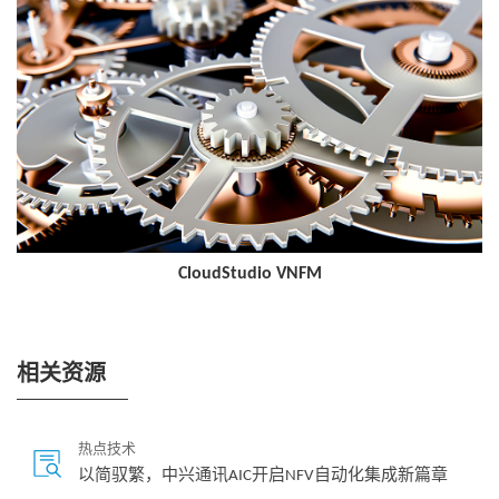
自动化规划设计提效75%，配置差错率为零。通过简化设计输
入和可视化的自动化规划设计流程，使规划设计更方便，降低
人员技能要求和设计技术难度。自动生成所有网络组件的实例
化参数文件，配置步骤更规范参数更合理，缩短设计时间。
自动化检查和部署实施提效85%以上，提高部署质量。采用直
观的部署预览，减少参数人工输入，实现部署过程零干预，提
高了部署效率。可实时监控端到端网元自动化部署过程，随时
查询部署进度，处理异常情况，保障整个部署过程顺利实施。
自动化测试验收一键式执行，平均效率提升65%以上。测试验
收环节通过使用自动化工具进行全面检查，可以对服务器参数
CloudStudio VNFM
配置情况进行快速扫描检查，以精准发现当前环境中的误配参
数。如有误配参数，工程师迅速完成配置参数重新确认和修
改。在后期的测试过程中，保障验收环节一次性通过，大幅缩
相关资源
短测试验收时间。
热点技术
以简驭繁，中兴通讯AIC开启NFV自动化集成新篇章