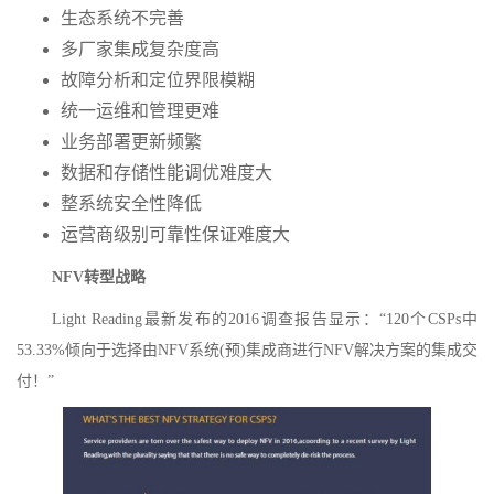
生态系统不完善
多厂家集成复杂度高
故障分析和定位界限模糊
统一运维和管理更难
业务部署更新频繁
数据和存储性能调优难度大
整系统安全性降低
运营商级别可靠性保证难度大
NFV
转型战略
Light Reading
最新发布的
2016
调查报告显示：“
120
个
CSPs
中
53.33%
倾向于选择由
NFV
系统
(
预
)
集成商进行
NFV
解决方案的集成交
付！”