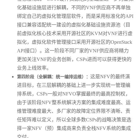
化基础设施层进行解耦，不同的VNF供应商不再单独
绑定自己的虚拟化管理层软件，而是采用标准化的API
接口兼容适配统一建设的虚拟化基础设施资源池（目
前虚拟化核心技术采用开源社区的KVM对VNF进行虚
拟化，虚拟化软件管理接口采用开源社区的OpenStack
API接口）。这一阶段不同厂家的VNF供应商将精力
更加关注VNF的业务创新，CSPs进而可以获得更快的
业务上线效率。
这是NFV的最终演
第四阶段（全解耦：统一编排运维）：
进目标，在三层解耦的基础上进一步实现统一管理编
排系统，CSPs一般对NFVO掌握最终的最高控制权，
由于该阶段NFV整系统解决方案的集成难度最高、运
维管理难度最大、多厂家的故障定位界限不清晰、责
任矩阵难以定义，所以全球多数CSPs的战略决策是选
择一家NFV（预）集成商来负责全栈NFV系统的集成
交付。