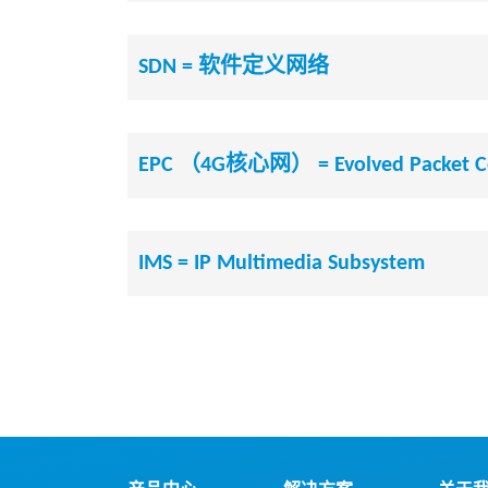
SDN = 软件定义网络
EPC （4G核心网） = Evolved Packet C
IMS = IP Multimedia Subsystem