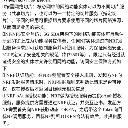
按需网络切片：核心网中的网络功能实体可以为不同切片服
务（共享切片），也可以为一个特定的切片服务（指定切
片）。不同的应用可根据切片要求使用不同的切片网络资源，
从而满足业务的要求。
NF/NFS安全互访：5G SBA架构下的网络功能实体可自动注
册到NRF上成为功能服务提供者，任何NF实体通过向NRF发
起服务请求即可获取到服务并可使用服务。为保证网络安全，
3GPP定义了安全相关的规范（如33501等），限定只有经过认
证或安全的实体才允许使用网络功能，访问安全保障方式如
下：
 NRF认证功能：在NRF侧配置安全接入规则，发起方NF向
NRF发起服务请求时，NRF根据规则来判断此请求是否可授
权，仅在授权后才返回目标网元相关信息；
 NRF oAuth授权功能：NRF做为授权服务器提供oAuth授权
服务，服务提供方需要通过NRF认证，并交互证书。发起方
NF需要首先向NRF获取动态TOKEN，之后带这个Token向目
标NF调用服务，目标NF判断TOKEN合法有效后，才提供服
务。