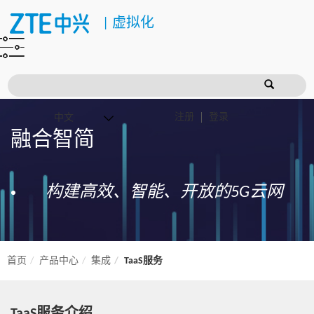
|
虚拟化
注册
登录
融合智简
构建高效、智能、开放的5G云网
首页
产品中心
集成
TaaS服务