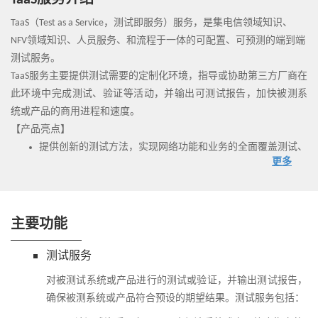
TaaS服务介绍
TaaS（Test as a Service，测试即服务）服务，是集电信领域知识、
NFV领域知识、人员服务、和流程于一体的可配置、可预测的端到端
测试服务。
TaaS服务主要提供测试需要的定制化环境，指导或协助第三方厂商在
此环境中完成测试、验证等活动，并输出可测试报告，加快被测系
统或产品的商用进程和速度。
【产品亮点】
提供创新的测试方法，实现网络功能和业务的全面覆盖测试、
更多
验证，加速系统或产品的商用化速度；
提供标准化的测试环境，或按需定制化的测试环境；
制定了标准化的测试流程和清晰的责任分工界面，提升测试效
率；
主要功能
减少运营商对集成环境的投入成本，降低固定资产投资，助力
运营商实现轻资产运营；
测试服务
提供开放的测试工具平台和丰富的测试资产库，提升测试效率
对被测试系统或产品进行的测试或验证，并输出测试报告，
和测试结果准确度；
确保被测系统或产品符合预设的期望结果。测试服务包括：
拥有经验丰富的产品专家和测试专家支持团队， 指导开发测