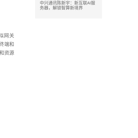
中兴通讯陈新宇：新互联AI服
务器，解锁智算新境界
虚拟网关
N终端和
户和资源