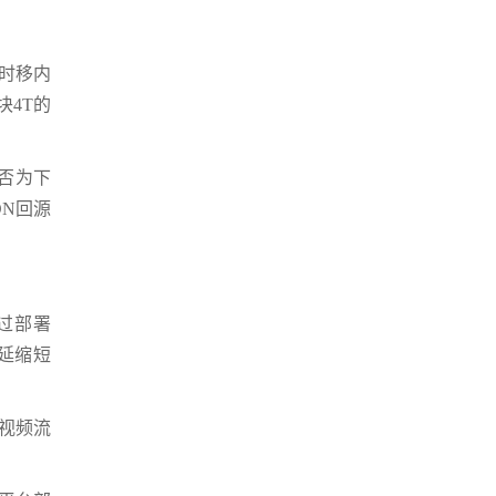
时时移内
块4T的
是否为下
DN回源
过部署
时延缩短
的视频流