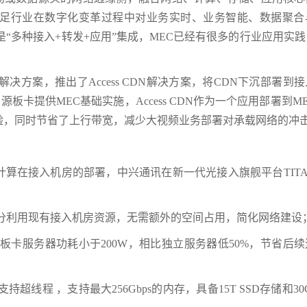
足行业在数字化变革过程中对业务实时、业务智能、数据聚合
“多种接入+转发+应用”集成，MEC已经有很多的行业应用实
决方案，推出了Access CDN解决方案，将CDN下沉部署到
资源板卡上，资源板卡提供MEC基础实施，Access CDN作为一个应用部署到
验，同时节省了上行带宽，减少大视频业务部署对承载网络的冲
算在接入机房的部署，中兴通讯在新一代光接入旗舰平台TITA
，充分利用现有接入机房资源，无需额外的空间占用，简化网络建设
板卡服务器功耗小于200W，相比独立服务器低50%，节省后
超线程 ，支持最大256Gbps的内存，具备15T SSD存储和30G