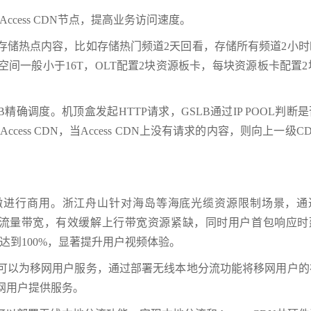
ccess CDN节点，提高业务访问速度。
要选择存储热点内容，比如存储热门频道2天回看，存储所有频道2小
空间一般小于16T，OLT配置2块资源板卡，每块资源板卡配置2
LB精确调度。机顶盒发起HTTP请求，GSLB通过IP POOL判断
ess CDN，当Access CDN上没有请求的内容，则向上一级C
安徽进行商用。浙江舟山针对海岛等海底光缆资源限制场景，通
50%视频流量带宽，有效缓解上行带宽资源紧缺，同时用户首包响应
达到100%，显著提升用户视频体验。
务，也可以为移网用户服务，通过部署无线本地分流功能将移网用户
移网用户提供服务。