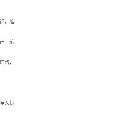
绕行，缩
绕行，缩
理链路，
到接入机