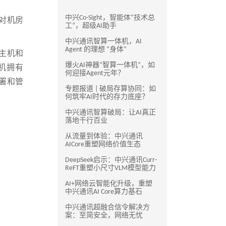
中兴Co-Sight，智能体“技术总
要对机房
工”，超级AI助手
中兴通讯智算一体机，AI
Agent 的理想 “身体”
6主机和
爆火AI神器“智算一体机”，如
机拥有
何迎接Agent元年？
署和管
专题报道 | 破局存算协同：如
何筑牢AI时代的存力底座？
中兴通讯智算破局：让AI真正
落地千行百业
从流量到体验：中兴通讯
AICore重塑网络价值生态
DeepSeek启示：中兴通讯Curr-
ReFT重塑小尺寸VLM模型能力
AI+网络云智能化升级，重塑
中兴通讯AI Core算力基石
中兴通讯超融合信令解决方
案：至简安全，网络无忧