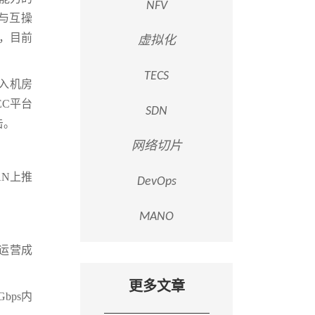
NFV
与互操
践，目前
虚拟化
TECS
接入机房
MEC平台
SDN
击。
网络切片
N上推
DevOps
MANO
；
续运营成
更多文章
bps内