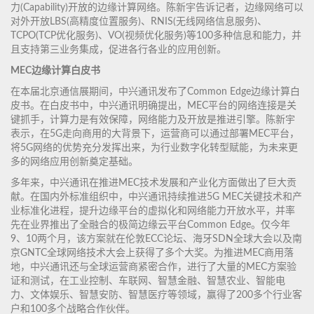
力(Capability)开放的边缘计算网络。陈新宇告诉记者，边缘网络可以
对外开放LBS(高精度位置服务)、RNIS(无线网络信息服务)、
TCPO(TCP优化服务)、VO(视频优化服务)等100多种信息和能力，并
且支持第三业务集成，促进各行各业的应用创新。
MEC边缘计算白皮书
在本届北京通信展期间，中兴通讯发布了Common Edge边缘计算白
皮书。在白皮书中，中兴通讯明确提出，MEC平台的网络连接是关
键抓手，计算力是有效保障，网络能力及开放是推进引擎。陈新宇
表示，在5G走向商用的大背景下，运营商可以通过部署MEC平台，
将5G网络的优势充分发挥出来，为行业数字化转型赋能，为未来更
多的网络应用创新奠定基础。
多年来，中兴通讯在推进MEC技术发展和产业化方面做出了巨大贡
献。在国内外标准组织中，中兴通讯持续推进5G MEC关键技术和产
业标准化进程，提升边缘平台的虚拟化和网络能力开放水平，并率
先在业界推出了全融合的极简边缘云平台Common Edge。仅今年
9、10两个月，该方案就在伦敦ECC论坛、海牙SDN全球大会以及南
京GNTC全球网络技术大会上获得了多个大奖。为推进MEC商用落
地，中兴通讯还与全球运营商紧密合作，进行了大量的MEC方案验
证和测试，在工业控制、车联网、智慧金融、智慧农业、智能电
力、文体娱乐、智慧安防、智慧医疗等领域，赢得了200多个行业客
户和100多个战略合作伙伴。