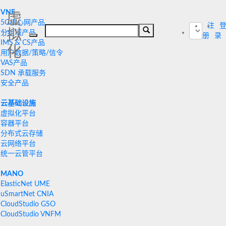
VNF
虚
5G核心网产品
注
拟
分组域产品
|
册
录
IMS & CS产品
化
用户数据/策略/信令
VAS产品
SDN 承载服务
安全产品
云基础设施
虚拟化平台
容器平台
分布式云存储
云网络平台
统一云管平台
MANO
ElasticNet UME
uSmartNet CNIA
CloudStudio GSO
CloudStudio VNFM