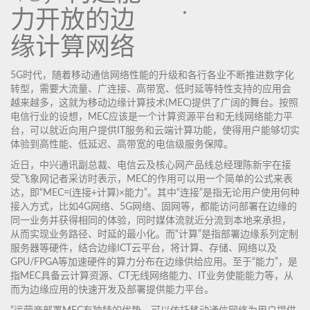
力开放的边
缘计算网络
5G时代，随着移动通信网络性能的升级和各行各业不断推进数字化
转型，需要大流量、广连接、高带宽、低时延等特性支持的应用会
越来越多，这就为移动边缘计算技术(MEC)提供了广阔的舞台。按照
电信行业的设想，MEC应该是一个计算资源平台和无线网络能力平
台，可以就近向用户提供IT服务和云端计算功能，使得用户能够切实
体验到高性能、低延迟、高带宽的电信级服务保障。
近日，中兴通讯副总裁、电信云及核心网产品线总经理陈新宇在接
受飞象网记者采访时表示，MEC的作用可以用一个简单的公式来表
达，即“MEC=(连接+计算)×能力”。其中“连接”是指无论用户使用何种
接入方式，比如4G网络、5G网络、固网等，都能访问部署在边缘的
同一业务并获得相同的体验，同时媒体流就近分流到本地来承担，
从而实现业务路径、时延的最小化。而“计算”是指部署边缘系列定制
服务器等硬件，结合边缘ICT云平台，将计算、存储、网络以及
GPU/FPGA等加速硬件的算力分布在边缘供给应用。至于“能力”，是
指MEC具备云计算资源、CT无线网络能力、IT业务使能能力等，从
而为边缘应用的快速开发及部署提供能力平台。