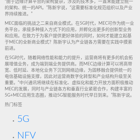
“由于边缘计算平台的架构复杂，涉及的技术多，一直未能建立统一
的架构、统一的API。”陈新宇说，“这需要标准化规范组织以及产业
界持续推进。”
MEC面临的挑战之二来自商业模式。在5G时代，MEC可作为统一业
务平台，承接多种接入方式下的应用，并孵化出更多的创新型业务
和应用。在致力于为客户提供更好体验的同时，如何才能建立起基
于MEC的全新商业模式？陈新宇认为产业链各方需要在实践中摸索
前进。
在5G时代，随着网络性能和能力的提升，运营商将有更多的机会拓
展增值业务，成为端到端业务提供商。而MEC边缘计算可以将高带
宽、低时延、本地化业务下沉到网络边缘，为固移融合提供统一的
电信基础设施支撑，因此对运营商数字化转型和产业结构升级至关
重要。“中兴通讯将继续在标准化、虚拟化和能力开放方面积极推动
MEC的发展，同时与产业链各方和垂直行业紧密合作，构建丰富的
5G+MEC应用生态圈，推动5G智能服务时代早日到来。”陈新宇说。
热门标签
5G
NFV