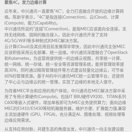
聚焦4C，发力边缘计算
近年来，中兴通讯一直聚焦“4C”，全力打造融合开放的边缘计算网
络。陈新宇表示，“4C”是指连接(Connection)、云(Cloud)、计算
(Compute)、能力(Capability)。
中兴通讯所说的“连接”(Connection)，是指MEC应该面向全连接，支
持无线网络、固网的融合接入，因此中兴通讯开发了支持
4G/5G/WiFi等多种制式的MEC解决方案。
云计算(Cloud)及其应用目前发展得非常快，因此中兴通讯主张MEC
应该积极采用云化部署、统一运维。中兴通讯深度融合了OpenStack
和Kubernetes，为运营商提供统一的边缘云视图，共享统一计算、
统一网络、统一存储、统一安全等资源管理系统，能将管理效率提
高30%，同时通过精简管理组件等方式建设轻量化边缘云，可节省
60%的管理资源。基于AI的中兴通讯MEC统一云管理平台，还提供
了中心云与边缘云的统一管理，实现了边缘的本地无人值守。
为改善MEC平台和应用的用户体验，中兴通讯在MEC解决方案中采
用了专用计算硬件(Compute)。包括IT BBU硬件V9200、TITAN系列
C600等嵌入式硬件，增加单板即可为MEC业务提供算力；面向边缘
MEC的E5410/E5430等短机箱服务器，维护方便、扩展能力强,兼容
主流加速硬件 (GPU、FPGA)，充分满足AI、图像处理、视频处理等
边缘应用需求。
从支持应用创新、共建生态的角度出发，中兴通讯一向主张建设能