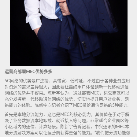
运营商部署MEC优势多多
5G网络的优势是广连接、高带宽、低时延，不过由于各种业务应用
对资源的需求差异很大，因此要让最终用户体验到新一代移动通信
网络的优势并不容易。陈新宇认为，通过部署MEC，运营商就可以
充分发挥新一代移动通信网络的优势，切实地提升用户对业务、网
络能力的体验。陈新宇向记者介绍了MEC带给通信网络的5种能力。
首先是本地分流能力，这也是MEC的核心能力，其价值在于对于解
决了业务数据流本地卸载、就近接入等问题，非常适合企业园区等
小区域内的通信、计算场景。陈新宇告诉记者，中兴通讯的MEC本
地分流解决方案可以让运营商获得更强的能力。“我们把分流功能做