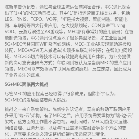
陈新宇告诉记者，通过与全球主流运营商紧密合作，中兴通讯探索
出了“1+4”的MEC场景模式。其中“1”是指运营商无线类业务，包括
LBS、RNIS、TCPO、VO等，“4”是指大视频、智能制造、智能电
网、车联网等四大行业应用。在大视频领域，CDN演进至Living
VOD、云游戏演进至AR游戏等，MEC都有非常好的应用前景；在智
能制造领域，中兴通讯试点落地了很多典型场景，如工业园区用
5G+MEC代替园区WiFi及有线网络，MEC+工业AR实现辅助巡检和
装配，MEC+AGV(无人搬运车)实现多车联动控制等；在智能电网领
域，MEC+5G切片等技术可以有效提高电网用户体验，为业务提供
新的高可靠安全隔离方式；车联网则被认为是当前MEC的重点应用
领域，MEC可以有效提高车联网系统的感知、反应速度，因此成为
了业界关注的焦点。
5G+MEC面临两大挑战
尽管MEC的应用探索已经取得了很多成果，但陈新宇认为，
5G+MEC的发展面临着两大挑战。
挑战之一来自系统架构。陈新宇告诉记者，现有的移动互联网应用
多采用“端-云”架构，有了MEC之后，应用系统需要重构为“端-边-云”
架构，这方面的工作量不容忽视。与此同时，MEC可能带来运维、
网络管理、业务开展，以及与行业需求深度融合等多个方面的变
化，这就要求企业必须调整组织架构来适应这些变化。