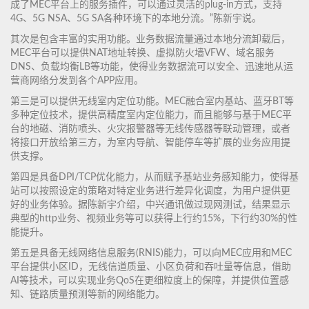
成了MEC平台上的服务插件，可以通过灵活的plug-in方式，支持
4G、5G NSA、5G SA各种环境下的本地分流。”陈新宇说。
其次是包含丰富的实用功能。业务数据流量通过本地分流卸载后，
MEC平台可以提供NAT地址转换、虚拟防火墙VFW、域名服务
DNS、负载均衡LB等功能，使得业务数据流可以安全、迅速地从运
营商网络分发到各个APP应用。
第三是可以提供无线室内定位功能。MEC融合室内基站、蓝牙BT等
多种定位技术，提供高精度室内定位能力，而且能够与基于MEC平
台的地磁、消防喷头、火灾报警器等无线传感器等联动管理，或者
将接口开放给第三方，为室内导航、智能停车等扩展的业务应用提
供支撑。
第四是具备DPI/TCP优化能力，从而赋予基站业务感知能力，使得基
站可以按照设定的策略对特定业务进行差异化调度，为用户提供更
好的业务体验。据陈新宇介绍，中兴通讯做过现网测试，结果显示
典型的http业务、视频业务等可以获得上行约15%，下行约30%的性
能提升。
第五是具备无线网络信息服务(RNIS)能力，可以向MEC应用和MEC
平台提供小区ID，无线信道质量、小区负荷和吞吐量等信息，借助
AI等技术，可以实现业务QoS在更细粒度上的保障，并提供位置感
知、链路质量预测等新的网络能力。