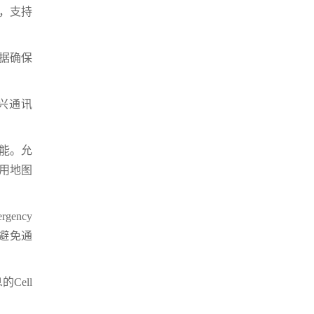
，支持
据确保
，中兴通讯
功能。允
调用地图
ency
网避免通
Cell