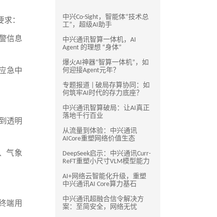
中兴Co-Sight，智能体“技术总
要求：
工”，超级AI助手
警信息
中兴通讯智算一体机，AI
Agent 的理想 “身体”
爆火AI神器“智算一体机”，如
到应急中
何迎接Agent元年？
专题报道 | 破局存算协同：如
何筑牢AI时代的存力底座？
中兴通讯智算破局：让AI真正
落地千行百业
做到透明
从流量到体验：中兴通讯
AICore重塑网络价值生态
局、气象
DeepSeek启示：中兴通讯Curr-
ReFT重塑小尺寸VLM模型能力
AI+网络云智能化升级，重塑
中兴通讯AI Core算力基石
中兴通讯超融合信令解决方
终端用
案：至简安全，网络无忧