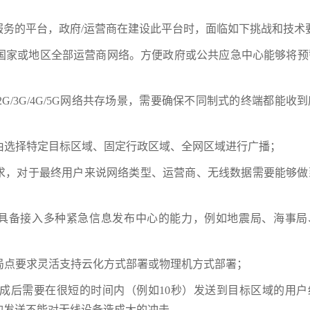
服务的平台，政府/运营商在建设此平台时，面临如下挑战和技术
入国家或地区全部运营商网络。方便政府或公共应急中心能够将预
G/3G/4G/5G网络共存场景，需要确保不同制式的终端都能收
由选择特定目标区域、固定行政区域、全网区域进行广播；
ties)简单易用性要求，对于最终用户来说网络类型、运营商、无线数据需要能够
tities)接入，需要具备接入多种紧急信息发布中心的能力，例如地震局、海事
；
局点要求灵活支持云化方式部署或物理机方式部署；
生成后需要在很短的时间内（例如10秒）发送到目标区域的用户
的发送不能对无线设备造成大的冲击。