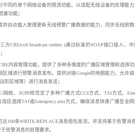
针对不同的单个网络设备的限流功能，以适配无线设备的处理能力
大流量功能；
：提供自动载入管理更新无线预警广播数据的能力，同步无线侧数
(cell broadcast entities )通过标准的SOAP接口接入
能；
的CBE内容管理功能，提供了多种多维度的广播区域管理和选择
区域进行预警消息发布。提供对接Google的地图能力，允许
多边形区域等）进行消息发送；
络，3GPP规范定了多种广播方式CGI方式、TAI方式、Emerg
应选择TAI或Emergency area方式，确保消息快速广播至全
00条WRITE-REPLACE消息组包发送，并支持基于告警消息的
AMF对于告警消息的处理要求。