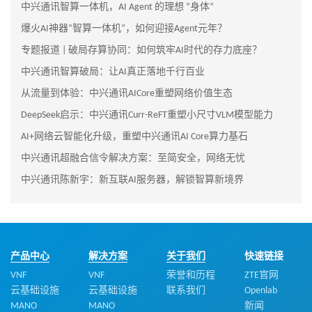
中兴通讯智算一体机，AI Agent 的理想 “身体”
爆火AI神器“智算一体机”，如何迎接Agent元年？
专题报道 | 破局存算协同：如何筑牢AI时代的存力底座？
中兴通讯智算破局：让AI真正落地千行百业
从流量到体验：中兴通讯AICore重塑网络价值生态
DeepSeek启示：中兴通讯Curr-ReFT重塑小尺寸VLM模型能力
AI+网络云智能化升级，重塑中兴通讯AI Core算力基石
中兴通讯超融合信令解决方案：至简安全，网络无忧
中兴通讯陈新宇：新互联AI服务器，解锁智算新境界
产品中心
解决方案
关于我们
快速链接
VNF
VNF
荣誉和历程
ZTE官网
云基础设施
云基础设施
联系我们
Openlab
MANO
MANO
新闻