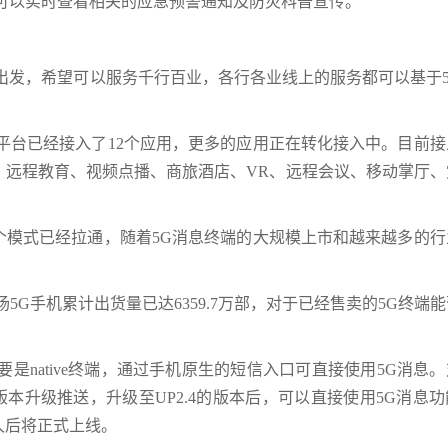
可以实时查看相关的应急预警通知及防灾科普宣传。
出发，希望可以服务千行百业，各行各业线上的服务都可以基于5
平台已经接入了12个应用，更多的应用正在转化接入中。目前接
、远程教育、视频点播、商旅酒店、VR、远程会议、移动掌厅、
个模式已经拉通，随着5G消息终端的大规模上市和越来越多的行
市场5G手机累计出货量已达6359.7万部，对于已经售卖的5G终端
是native终端，通过手机原生的短信入口可直接使用5G消息
的版本升级推送，升级至UP2.4的版本后，可以直接使用5G消息
久后将正式上线。