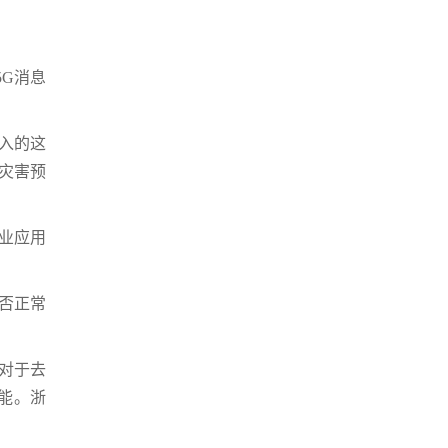
G消息
入的这
灾害预
业应用
能否正常
。对于去
功能。浙