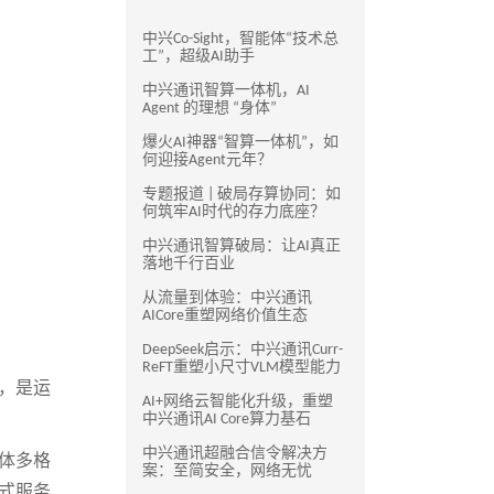
中兴Co-Sight，智能体“技术总
工”，超级AI助手
中兴通讯智算一体机，AI
Agent 的理想 “身体”
爆火AI神器“智算一体机”，如
何迎接Agent元年？
专题报道 | 破局存算协同：如
何筑牢AI时代的存力底座？
中兴通讯智算破局：让AI真正
落地千行百业
从流量到体验：中兴通讯
AICore重塑网络价值生态
DeepSeek启示：中兴通讯Curr-
ReFT重塑小尺寸VLM模型能力
，是运
AI+网络云智能化升级，重塑
中兴通讯AI Core算力基石
中兴通讯超融合信令解决方
体多格
案：至简安全，网络无忧
式服务