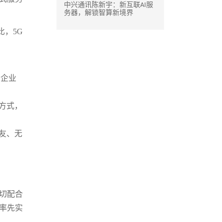
中兴通讯陈新宇：新互联AI服
务器，解锁智算新境界
，5G
，企业
方式，
友、无
切配合
率先实