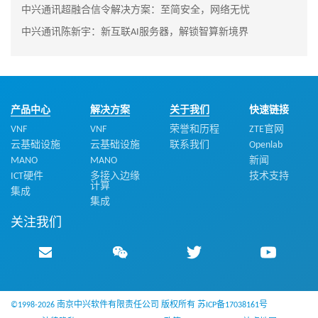
中兴通讯超融合信令解决方案：至简安全，网络无忧
中兴通讯陈新宇：新互联AI服务器，解锁智算新境界
产品中心
解决方案
关于我们
快速链接
VNF
VNF
荣誉和历程
ZTE官网
云基础设施
云基础设施
联系我们
Openlab
MANO
MANO
新闻
ICT硬件
多接入边缘
技术支持
计算
集成
集成
关注我们
©1998-2026 南京中兴软件有限责任公司 版权所有
苏ICP备17038161号