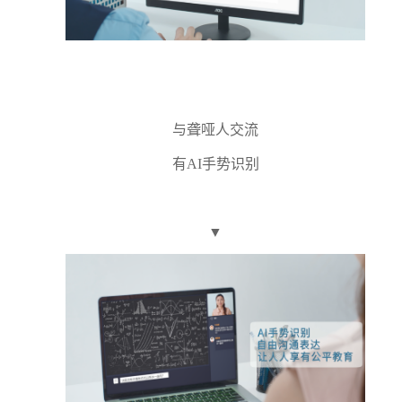
与聋哑人交流
有AI手势识别
▼