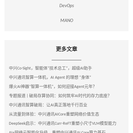
DevOps
MANO
更多文章
中兴Co-Sight，智能体“技术总工”，超级AI助手
中兴通讯智算一体机，AI Agent 的理想 “身体”
爆火AI神器“智算一体机”，如何迎接Agent元年？
专题报道 | 破局存算协同：如何筑牢AI时代的存力底座？
中兴通讯智算破局：让AI真正落地千行百业
从流量到体验：中兴通讯AICore重塑网络价值生态
DeepSeek启示：中兴通讯Curr-ReFT重塑小尺寸VLM模型能力
AI+网络云智能化升级，重塑中兴通讯AI Core算力基石