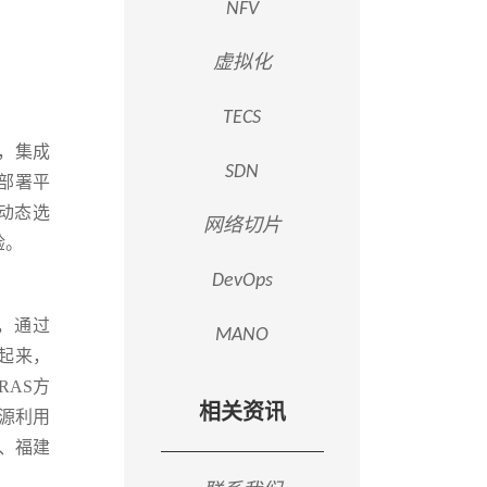
NFV
虚拟化
TECS
构，集成
SDN
部署平
动态选
网络切片
验。
DevOps
案，通过
MANO
起来，
RAS方
相关资讯
源利用
、福建