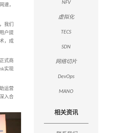
NFV
网速，
虚拟化
下，我们
TECS
用户提
技术，成
SDN
的正式商
网络切片
nk实现
DevOps
助运营
MANO
续深入合
相关资讯