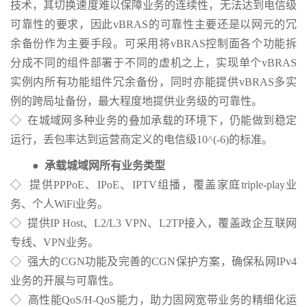
技术，其切换速度难以保障业务的连续性，无法达到电信级
可靠性的要求，因此vBRAS的可靠性主要还是以网元的冗
余备份作为主要手段。可采用将vBRAS控制面各个功能拆
分成不同的组件部署于不同的虚机之上，实现单个vBRAS
实例内所有功能组件冗余备份，同时亦能提供vBRAS多实
例的跨局址备份，最大程度地提供业务级的可靠性。
◇ 在城域网多种业务的叠加承载的环境下，仍能做到稳定
运行，丢包率达到运营商定义的电信级10^(-6)的标准。
●
承载城域网所有业务类型
◇ 提供PPPoE、IPoE、IPTV组播，覆盖家庭triple-play业
务、个人WiFi业务。
◇ 提供IP Host、L2/L3 VPN、L2TP接入，覆盖政企互联网
专线、VPN业务。
◇ 强大的CGN功能及完善的CGN保护方案，确保私网IPv4
业务的开展与可靠性。
◇ 高性能QoS/H-QoS能力，助力固网宽带业务的精细化运