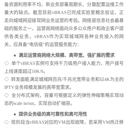
备资源利用率不均、新业务部署周期长、分散配置运维工作
量大的缺点。截至目前vBRAS已完成实验室概念验证，正
走向城域网迎接现网业务运营的考验。网络是信息社会最基
础的服务之一，运营商网络面向众多公众用户和政企客户提
供各类业务，vBRAS作为实现城域网各种业务接入的网
关，应具备“电信级”的运营服务能力：
●
满足运营商网络大规模、高带宽、强扩展的需求
◇ 单个vBRAS实例可支持千万级用户接入能力，用户拨号
上线速度超过10K/S。
◇ 转发面能满足城域网百兆/千兆光宽带业务和以4K为主的
IPTV业务规模发展的高带宽需求。
◇ 全分布式架构，容量可根据定义的弹性伸缩策略实现动
态的scale in/out，实现自动扩缩容。
●
提供业务级的高可靠性和高可用性
◇ 现阶段当vBRAS对应的VM出现故障，若采用VM热迁移