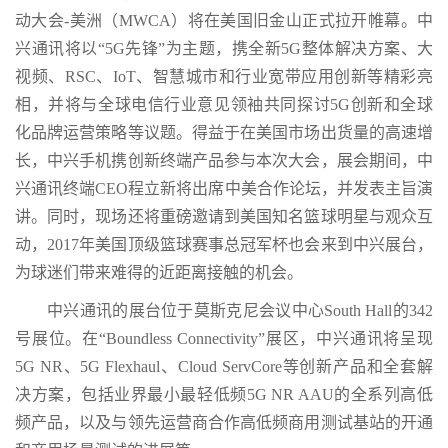
动大会-美洲（MWCA）将在美国旧金山正式拉开帷幕。中
兴通讯将以“5G先锋”为主题，携全新5G整体解决方案、大
视频、RSC、IoT、智慧城市和行业宽带应用创新等精彩亮
相，并将与全球电信行业意见领袖共同探讨5G创新和全球
化品牌运营策略等议题。得益于在美国市场出货量的高速增
长，中兴手机携创新终端产品参与本次大会，展会期间，中
兴通讯终端CEO程立新将出席中美合作论坛，并发表主旨演
讲。同时，现场还将重磅邀请到美国知名篮球明星与观众互
动，2017年美国顶级篮球赛事总冠军杯也会来到中兴展台，
为球迷们带来难得的近距离接触的机会。
中兴通讯的展台位于莫斯克尼会议中心South Hall的342
号展位。在“Boundless Connectivity”展区，中兴通讯将呈现
5G NR、5G Flexhaul、Cloud ServCore等创新产品和全套解
决方案，包括业界最小最轻低频5G NR AAU的全系列高低
频产品，以及与领先运营商合作高低频商用测试基站的开通