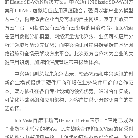
的Elastic SD-WAN解决方案。中兴通讯的Elastic SD-WAN方
案和InfoVista虚拟增值应用深度融合，强调以客户业务模型
为中心，构建适合企业自身需求的自主网络；基于开放第三
方云平台，可提供公有云/私有云业务的自治融合。InfoVista
在应用数据分析模型、网络流量优化算法、业务可视应用分
析等领域具备领先优势；而中兴通讯可提供端到端的基础网
络设施和全场景解决方案平台。此次双方合作将为企业的关
键应用识别、加速和深度管理带来极致体验。
中兴通讯副总裁朱永兴表示：“InfoVista和中兴通讯的创
新商业模式提供了硬件厂商和增值业务软件厂商的合作范
本。双方依托在各自专业领域的领先优势，通过合作集成，
可简化基础网络和应用架构，为客户提供更开放更自主的灵
活选择。”
InfoVista首席市场官Bernard Breton表示：“应用已成为
企业数字化转型的核心。此次战略合作将InfoVista的优秀创
新软件与中兴通讯高效、电信级的硬件有效结合起来，为企