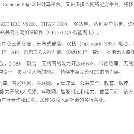
ommon Edge既是计算平台，又是多接入网络能力平台，将
BBU V9200、TITAN C600、 零站地、贴近用户部署。
维护,兼容主流加速硬件（GPU/FPGA/智能网卡）。
心云同底座，分布式部署。双核（Openstack+K8S）驱动
统一API，向第三方APP开放。边缘DC统一管理，本地无人值
，加速ICT融合；无线网络能力开放(RNIS、带宽管理、无
构设计，灵活引入新的能力，持续丰富完善MEC的能力层。
于工业制造、智能电网、车联网、文娱媒体、公共安全、教育、医疗
网络能力开放+大视频、车联网、智能制造和电力。截至目前，该
进行广泛合作和试点，加速5G深入到社会的各行各业。