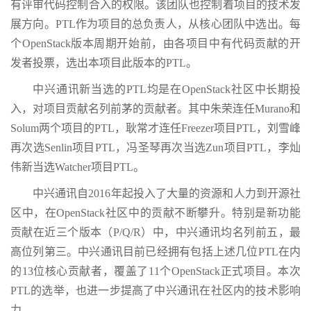
有评审代码控制合入的权限。该团队也控制着项目的技术发
展方向。PTL作为项目的总负责人，从核心团队中选出。每
个OpenStack版本周期开始前，由各项目中有代码贡献的开
发者投票，选出本项目此版本的PTL。
中兴通讯新当选的PTL均是在OpenStack社区中长期投
入，对项目贡献名列前茅的贡献者。其中朱荣连任Murano和
Solum两个项目的PTL，耿常才连任Freezer项目PTL，刘雪峰
再次选Senlin项目PTL，冯圣琴再次当选Zun项目PTL，李灿
伟新当选Watcher项目PTL。
中兴通讯自2016年起投入了大量的资源和人力到开源社
区中，在OpenStack社区中的贡献不断攀升。特别是新功能
贡献在近三个版本（P/Q/R）中，中兴通讯均名列前五，最
高位列第三。中兴通讯目前已经拥有包括上述几位PTL在内
的13位核心贡献者，覆盖了11个OpenStack正式项目。本次
PTL的选举，也进一步提高了中兴通讯在社区内的技术影响
力。