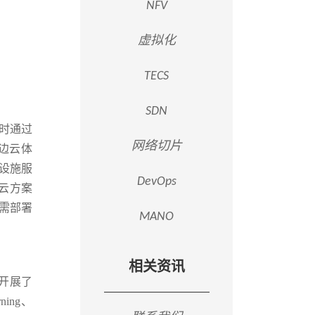
NFV
虚拟化
TECS
SDN
时通过
网络切片
的边云体
设施服
DevOps
云方案
需部署
MANO
相关资讯
商开展了
ning、