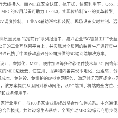
行无线接入，而WiFi在安全认证、抗干扰、信道利用率、QoS
MEC的应用部署可助力工业4.0，实现传统制造业的变革转型。
GV调度控制、工业AR辅助巡检和装配、现场设备实时控制、远
高质量发展 笃定前行”系列报道中，嘉兴企业“5G智慧工厂”长
公司的工业互联网平台上，并实现对全集团的装置生产进行集中
兴通讯携手中国移动嘉兴分公司提供的5G端到端解决方案。
台设计、虚拟化、MEP、硬件加速等多种软硬件技术与 5G 网络
放的MEC边缘云，使应用、服务和内容实现本地化、近距离、分
低成本、免建设、免维护的虚拟专网服务，满足封闭园区或企业园
品，该方案提供从固网到移动网络，从PC端到手机端的全方位、
率和业务使用率。
0多家行业用户，与100多家企业形成战略合作伙伴关系。中兴通
的合作模式，共建边缘生态系统，全面推动MEC边缘云商用步伐