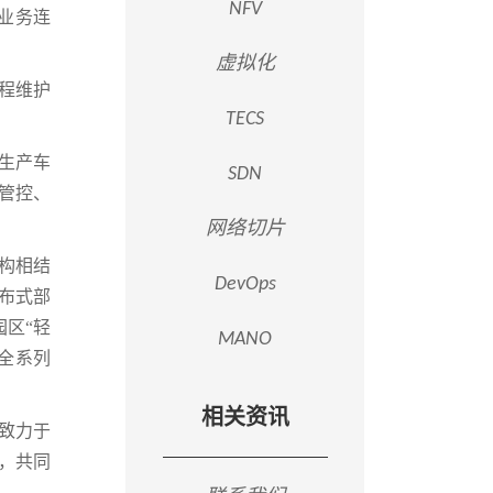
NFV
、业务连
虚拟化
程维护
TECS
丝生产车
SDN
管控、
网络切片
架构相结
DevOps
布式部
区“轻
MANO
全系列
相关资讯
讯致力于
，共同