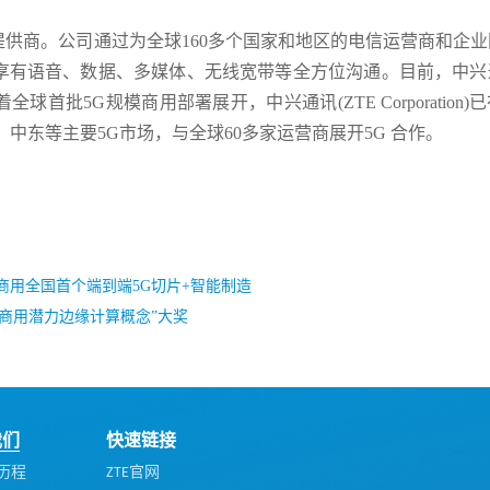
供商。公司通过为全球160多个国家和地区的电信运营商和企业
享有语音、数据、多媒体、无线宽带等全方位沟通。目前，中兴
批5G规模商用部署展开，中兴通讯(ZTE Corporation)
、中东等主要5G市场，与全球60多家运营商展开5G 合作。
用全国首个端到端5G切片+智能制造
ss“最具商用潜力边缘计算概念”大奖
我们
快速链接
历程
ZTE官网