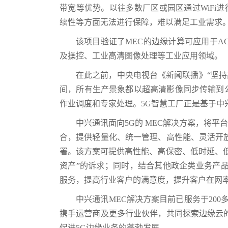
带宽等优势。以往多数厂区或园区通过WiFi进
续性等方面无法进行保障，难以满足工业需求。
该项目验证了MEC的边缘计算可应用于A
及操控、工业高清图像处理等工业应用领域。
在此之前，中央电视台《新闻联播》“坚持
间，所有生产景象都以超高清影像同步传输到
作业调度和专家处理。5G智慧工厂正是基于中
中兴通讯面向5G的 MEC解决方案，将平
合，提供轻量化、统一管理、高性能、灵活开
署。该方案可提供高性能、高保密、低时延、
资产”的诉求；同时，结合其他政企类业务产
服务，提高行业客户的满意度，提升客户在网
中兴通讯MEC解决方案目前已服务于20
携手运营商及更多行业伙伴，共同探索边缘云
促进5G边缘业务的蓬勃发展。