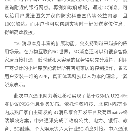
查询附近的银行网点。再例如政府领域，通过5G消息，可
以给用户发送图文并茂的防灾科普宣传等公益内容，且
100%触达。而用户也可以遇到灾害时一键发送定位信息，
得到高效救援。
“5G消息本身丰富的扩展功能，会支持到越来越多的应
用场景。在万物互联的5G世界，5G消息还可以和很多智能
家居直接打通，低时延和大容量的优势得以充分发挥，利用
厂商设计的小程序就能满足所有智能家居的控制操作，省去
用户安装一堆的APP，真正体现科技以人为本的理念。”龚
晓东表示。
此次中兴通讯助力浙江移动实现了基于GSMA UP2.4标
准协议的5G消息业务发布。依托浩鲸科技、北京国都等业
内成熟厂家自主研发的5G消息聚合开发平台及菊风native终
端解决方案，中兴通讯完成了政府公共、电力、银行、教
育、5G融媒、个人娱乐等六大行业5G消息对接。中兴通讯