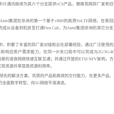
，中兴通讯继续为其六个分支提供vCS产品，替换现网异厂家老
irtel集团在非洲的第一个基于vIMS的商用VoLTE网络，在新
设备到机房至打通First Call，为Airtel集团非洲的其它分
中，积累了丰富的异厂家对接和云化部署经验，通过广泛使用的
应用户需求能力，在同一IP关口局中可以完成与2G/3G/4G
场景的语音网络快速互联互通；并通过开放的ETSI NFV架构，
实现资源共享提高资源利用率。
团，以领先的解决方案、优质的产品和高效的交付能力，在更多产品
络的全面数字转型，向5G网络平滑演进。