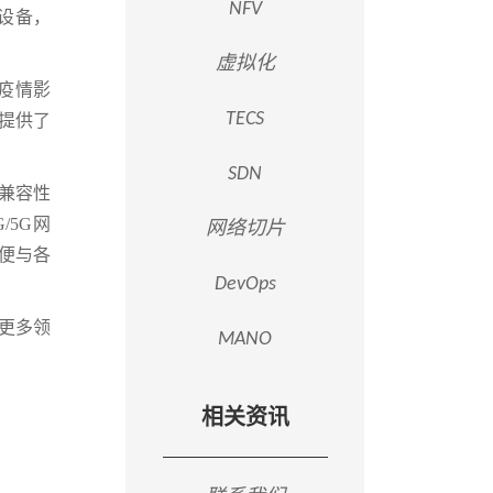
NFV
旧设备，
虚拟化
冠疫情影
TECS
支提供了
SDN
兼容性
/5G网
网络切片
方便与各
DevOps
、更多领
MANO
相关资讯