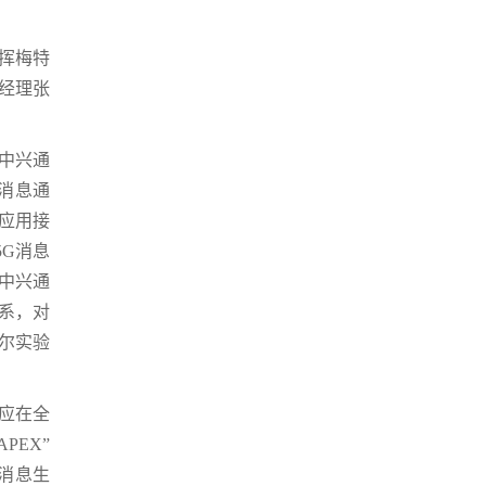
挥梅特
经理张
”中兴通
消息通
业应用接
5G消息
中兴通
体系，对
泰尔实验
息应在全
PEX”
G消息生