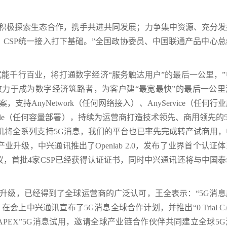
，积极探索生态合作，携手共进共同发展；力争集中资源、充分发
CSP统一接入打下基础。”全国政协委员、中国联通产品中心总
赋能千行百业，将打通数字经济“服务触达用户”的最后一公里，
致力于成为数字经济筑路者，为客户建“最宽最快”的最后一公里
方案，支持AnyNetwork（任何网络接入）、AnyService（任何行
Scale（任何容量部署），持续为运营商打造技术领先、商用领先的
机将全系列支持5G消息，我们的平台也已率先完成转产试商用，
升级，中兴通讯推出了Openlab 2.0，发布了业界首个认证
议，首批4家CSP已经获得认证证书，同时中兴通讯还将与中国
的升级，已经得到了全球运营商的广泛认可，王全表示：“5G消
上中兴通讯宣布了5G消息全球合作计划，并推出“0 Trial CA
APEX”5G消息试用，邀请全球产业链合作伙伴共同建立全球5