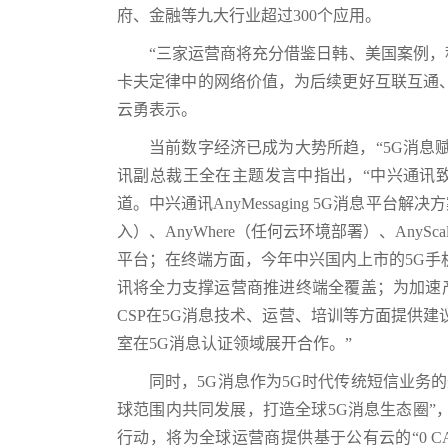
府、金融等九大行业超过300个应用。
“三家运营商将充分借鉴日韩、美国案例
卡夫定律中的网络价值，为后续更好互联互通、
云勇表示。
当前数字经济已成为大势所趋，“5G消息
讯副总裁王全在主题发言中指出，“中兴通讯
道。中兴通讯AnyMessaging 5G消息平台解决
入）、AnyWhere（任何云环境部署）、Any
平台；在终端方面，今年中兴国内上市的5G手
讯将全力支撑运营商推进终端全覆盖；为加速产业
CSP在5G消息技术、运营、培训等方面提供建
室在5G消息认证领域展开合作。”
同时，5G消息作为5G时代传统短信业务
球范围内共同发展，打造全球5G消息生态圈”，在会
行动，将为全球运营商提供基于公有云的“0 C