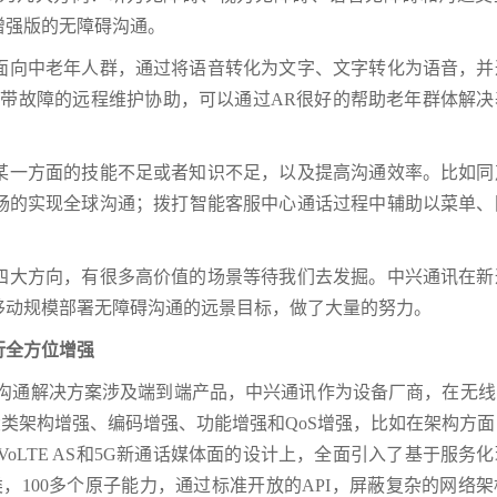
增强版的无障碍沟通。
面向中老年人群，通过将语音转化为文字、文字转化为语音，并
宽带故障的远程维护协助，可以通过AR很好的帮助老年群体解决
某一方面的技能不足或者知识不足，以及提高沟通效率。比如同
畅的实现全球沟通；拨打智能客服中心通话过程中辅助以菜单、
四大方向，有很多高价值的场景等待我们去发掘。中兴通讯在新
移动规模部署无障碍沟通的远景目标，做了大量的努力。
行全方位增强
沟通解决方案涉及端到端产品，中兴通讯作为设备厂商，在无线、
大类架构增强、编码增强、功能增强和QoS增强，比如在架构方
oLTE AS和5G新通话媒体面的设计上，全面引入了基于服务
，100多个原子能力，通过标准开放的API，屏蔽复杂的网络