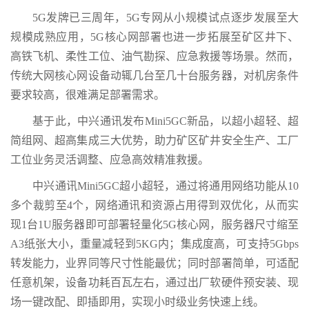
5G发牌已三周年，5G专网从小规模试点逐步发展至大
规模成熟应用，5G核心网部署也进一步拓展至矿区井下、
高铁飞机、柔性工位、油气勘探、应急救援等场景。然而，
传统大网核心网设备动辄几台至几十台服务器，对机房条件
要求较高，很难满足部署需求。
基于此，中兴通讯发布Mini5GC新品，以超小超轻、超
简组网、超高集成三大优势，助力矿区矿井安全生产、工厂
工位业务灵活调整、应急高效精准救援。
中兴通讯Mini5GC超小超轻，通过将通用网络功能从10
多个裁剪至4个，网络通讯和资源占用得到双优化，从而实
现1台1U服务器即可部署轻量化5G核心网，服务器尺寸缩至
A3纸张大小，重量减轻到5KG内；集成度高，可支持5Gbps
转发能力，业界同等尺寸性能最优；同时部署简单，可适配
任意机架，设备功耗百瓦左右，通过出厂软硬件预安装、现
场一键改配、即插即用，实现小时级业务快速上线。