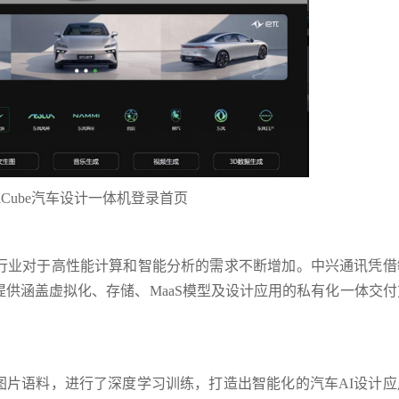
iCube汽车设计一体机登录首页
计行业对于高性能计算和智能分析的需求不断增加。中兴通讯凭借
供涵盖虚拟化、存储、MaaS模型及设计应用的私有化一体交付
图片语料，进行了深度学习训练，打造出智能化的汽车AI设计应