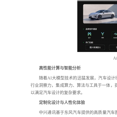
A
高性能计算与智能分析
随着AI大模型技术的迅猛发展，汽车设
行业洞察力，集成算力、算法与工具于一体，提
以满足汽车设计的复杂要求。
定制化设计与人性化体验
中兴通讯基于东风汽车提供的高质量汽车