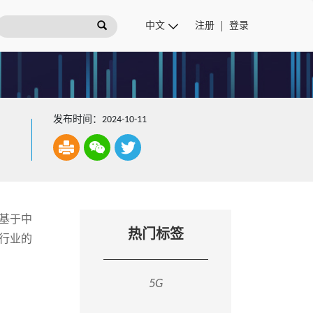
注册
登录
发布时间：2024-10-11
—基于中
热门标签
车行业的
5G