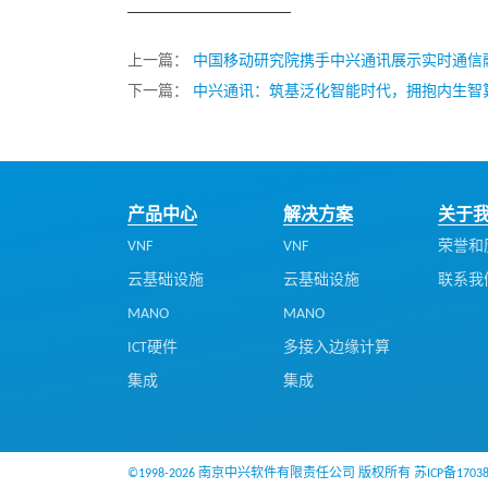
上一篇：
中国移动研究院携手中兴通讯展示实时通信
下一篇：
中兴通讯：筑基泛化智能时代，拥抱内生智
产品中心
解决方案
关于
VNF
VNF
荣誉和
云基础设施
云基础设施
联系我
MANO
MANO
ICT硬件
多接入边缘计算
集成
集成
©1998-2026 南京中兴软件有限责任公司 版权所有
苏ICP备1703