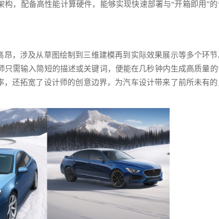
体机架构，配备高性能计算硬件，能够实现快速部署与“开箱即用”
。
高昂，涉及从草图绘制到三维建模再到实际效果展示等多个环节
设计师只需输入简短的描述或关键词，便能在几秒钟内生成高质量
率，还拓宽了设计师的创意边界，为汽车设计带来了前所未有的