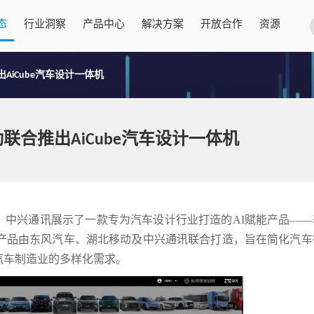
态
行业洞察
产品中心
解决方案
开放合作
资源
iCube汽车设计一体机
合推出AiCube汽车设计一体机
上，中兴通讯展示了一款专为汽车设计行业打造的AI赋能产品—
。该产品由东风汽车、湖北移动及中兴通讯联合打造，旨在简化汽
汽车制造业的多样化需求。