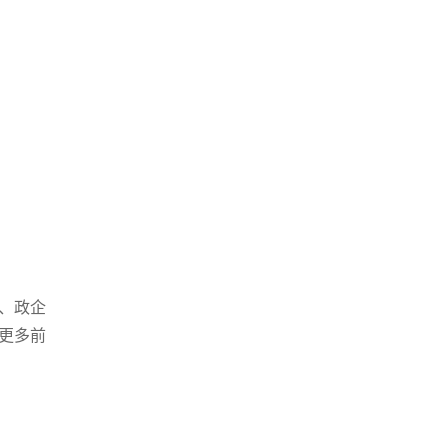
、政企
更多前