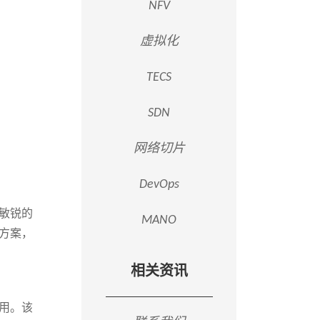
NFV
虚拟化
TECS
SDN
网络切片
DevOps
敏锐的
MANO
方案，
相关资讯
用。该