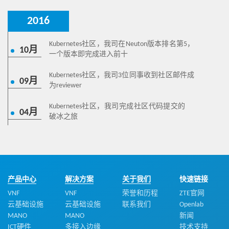
2016
Kubernetes社区，我司在Neuton版本排名第5，
10月
一个版本即完成进入前十
Kubernetes社区，我司3位同事收到社区邮件成
09月
为reviewer
Kubernetes社区，我司完成社区代码提交的
04月
破冰之旅
产品中心
解决方案
关于我们
快速链接
VNF
VNF
荣誉和历程
ZTE官网
云基础设施
云基础设施
联系我们
Openlab
MANO
MANO
新闻
ICT硬件
多接入边缘
技术支持