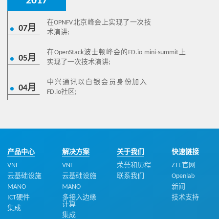
2017
在OPNFV北京峰会上实现了一次技
07月
术演讲;
在OpenStack波士顿峰会的FD.io mini-summit上
05月
实现了一次技术演讲;
中兴通讯以白银会员身份加入
04月
FD.io社区;
产品中心
解决方案
关于我们
快速链接
VNF
VNF
荣誉和历程
ZTE官网
云基础设施
云基础设施
联系我们
Openlab
MANO
MANO
新闻
ICT硬件
多接入边缘
技术支持
计算
集成
集成