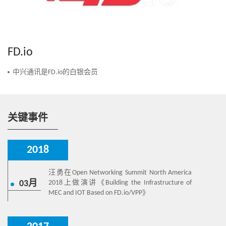
FD.io
中兴通讯是FD.io的白银会员
关键事件
2018
汪勇在Open Networking Summit North America
03月
2018上做演讲《Building the Infrastructure of
MEC and IOT Based on FD.io/VPP》