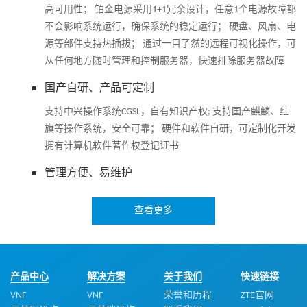
高可用性； 铂金电源采用1+1冗余设计，任意1个电源故障都
不会影响系统运行，确保系统的稳定运行； 硬盘、风扇、电
源等部件支持热插拔； 通过一目了然的远程可视化操作，可
从任何地方随时管理和控制服务器，快速排除服务器故障
国产自研、产品可定制
支持中兴操作系统CGSL，自有知识产权; 支持国产麒麟、红
旗等操作系统，安全可靠； 硬件和软件自研，可定制化开发
拥有计算机软件著作权登记证书
管理方便、易维护
提供一个独立和一个共享的千兆管理网口，支持集中统一管
查看更多
理，适应不同的管理组网场景； 支持DNS/LDAP，简化服务
器管理网络； 提前发现并解决问题，保证设备7*24小时高可
靠运行； 丰富的故障诊断手段，减少故障修复时间； 虚拟
媒体和虚拟KVM功能，方便远程维护和管理； 支持
产品中心
解决方案
关于我们
快速链接
IPMI2.0/HTTPS/SNMP/CLI/Redfish管理接口，满足多种方式的
VNF
VNF
荣誉和历程
ZTE官网
系统集成需求。