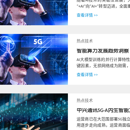
随着AI技术的突破性进展
“+AI”向“AI+”转型迈进
AGI目标和Scaling Law的驱动下
查看详情 >>
热点技术
智能算力发展趋势洞察
AI大模型训练的并行计算特
键因素，无损网络成为刚需
超大规模组网。
查看详情 >>
热点技术
中兴通讯5G-A内生
运营商已在大范围部署5G独
用逐步走向成熟，运营商面临