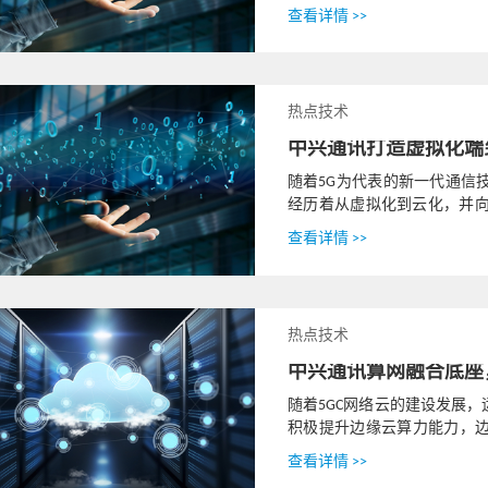
精细化运营，为客户创造更高
查看详情 >>
热点技术
随着5G为代表的新一代通信
经历着从虚拟化到云化，并
以容器和CICD（Continuous Integ
查看详情 >>
热点技术
中兴通讯算网融合底座
随着5GC网络云的建设发展
积极提升边缘云算力能力，边
1500+，推进统一IaaS底座试
查看详情 >>