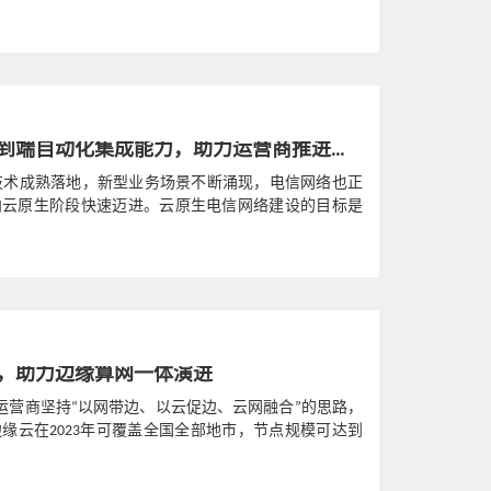
的价值。
中兴通讯打造虚拟化端到端自动化集成能力，助力运营商推进云原生CICD转型
技术成熟落地，新型业务场景不断涌现，电信网络也正
向云原生阶段快速迈进。云原生电信网络建设的目标是
rat...
，助力边缘算网一体演进
，运营商坚持“以网带边、以云促边、云网融合”的思路，
缘云在2023年可覆盖全国全部地市，节点规模可达到
点及现网规模部...