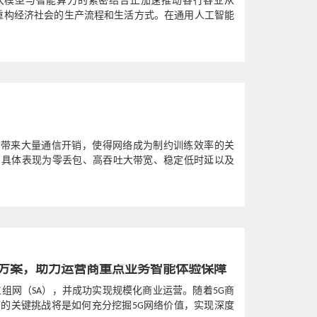
，大模型与智能算力的紧密结合正加速推动各行各业从
，全面重构经济社会的生产流程和生活方式。在通用人工智能
，大...
性带来大量通信开销，使得网络成为制约训练效率的关
，具体表现为零丢包、高吞吐大带宽、稳定低时延以及
智能方案，助力运营商重点业务智能体验保障
立组网（SA），并成功实现规模化商业运营。随着5G商
的关键挑战将是如何充分挖掘5G网络价值，实现深度