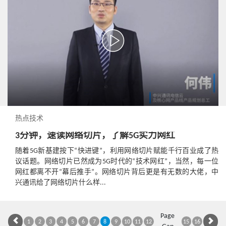
热点技术
3分钟，速读网络切片，了解5G实力网红
随着5G新基建按下“快进键”，利用网络切片赋能千行百业成了热
议话题。网络切片已然成为5G时代的“技术网红”，当然，每一位
网红都离不开“幕后推手”。网络切片背后更是有无数的大佬，中
兴通讯给了网络切片什么样...
Page
1
2
3
4
5
6
7
8
9
10
11
12
15
16