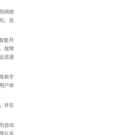
现网络
化、自
智能开
、故障
云资源
陈新宇
用户体
，并在
的自动
理与监