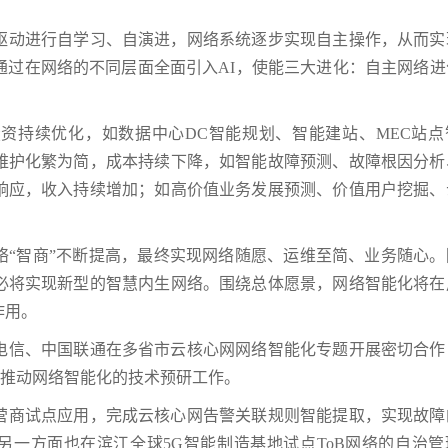
驱动进行自学习、自演进，网络系统逐步实现自主操作，从而实
通过在网络的不同层面全面引入AI，使能三大进化：自主网络进
资持续优化，如数据中心DC智能规划、智能建站、MEC站点
维护化繁为简，成本持续下降，如智能故障预测、故障根因分析
响应，收入持续增加；如高价值业务发展预测、价值用户挖掘、
络“智商”不断提高，最终实现网络随愿、运维至简、业务随心。
必将实现新型的智慧内生网络。围绕总体愿景，网络智能化将在
作用。
电信、中国联通在多省市云核心网网络智能化专题开展密切合作
，推动网络智能化的技术预研工作。
营商试点应用，完成云核心网告警关联规则智能提取，实现故障
另一方面也在滨江全球5G智能制造基地试点ToB网络的自治管