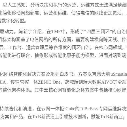
，以人工感知、分析决策和执行的运营、运维方式无法满足精细化
来简化移动网络部署、运营和运维，使得电信的网络更加灵活，
速数字化转型。
原动力。陈新宇介绍，在TMF中，形成了“四层三闭环”的自治
的目标架构涵盖了电信网络的所有方面，需要构建横向跨无线、传
C层、工作台、运营管理层等各维度的闭环自治。在核心网领域，
智能化进行联合，抽象形成智能化原子能力模型，进而对端到端
化网络智能化解决方案及系列白皮书。方案以智慧大脑uSmartInsi
A，传输管控一体ZENIC One，跨域端到端大数据AIVO等全
的整体架构体系。其中云核心网智能化总体方案中包括核心网智
迭代和演进，在云网一体柜iCube的ToBeEasy专网运维解
方案和产品，在To B新赛道上引领技术创新，赋能To B新商业