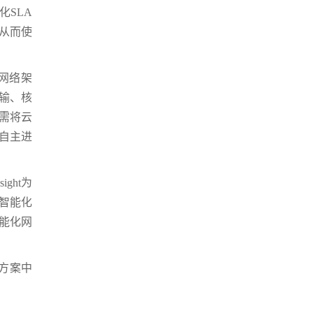
SLA
从而使
网络架
输、核
需将云
自主进
ght为
系智能化
能化网
决方案中
。