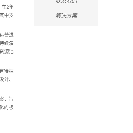
联系我们
在2年
其中支
解决方案
运营进
持续演
资源池
有待探
设计、
案，旨
化的极