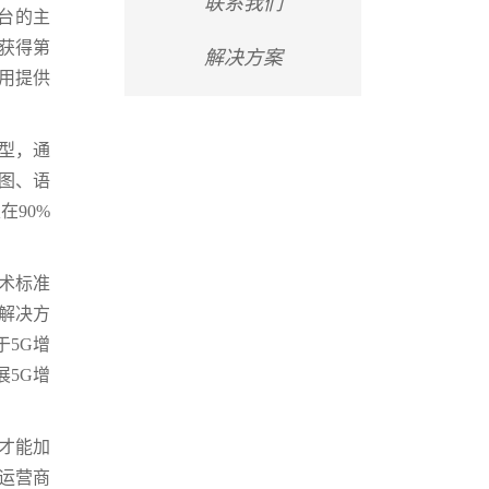
联系我们
台的主
获得第
解决方案
应用提供
型，通
图、语
在90%
术标准
业解决方
于5G增
5G增
才能加
运营商