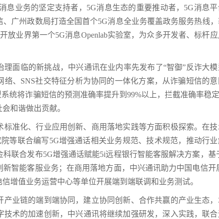
消息业务的坚定支持者，5G消息生态的重要推动者，5G消息平
信、广州政数局打造全国首个5G消息全业务覆盖政务服务热线，
放业界第一个5G消息Openlab实验室，为众多开发者、标杆
治理面临的新挑战，中兴通讯在业内率先发布了“智御”反诈大模
网络、SNS社交特征分析为协同的一体化方案，从诈骗短信的意
系统将诈骗短信的预测准确率提升到99%以上，拦截准确率稳定
社会和谐做出贡献。
术标准化、行业应用创新、商用落地实践等方面积极探索。在技
研究院等联合编写5G增强通话相关业务规范、技术规范，推动行
科联合发布5G增强通话赋能5i远程银行智能客服解决方案，基
创新智能客服业务；在商用落地方面，中兴通讯助力中国电信开展
电信增值业务运营中心等单位开展端到端联调和业务测试。
开产业链的端到端协同，建立协同创新、合作共赢的产业生态，
字技术的加速创新，中兴通讯将继续加强研发，深入实践，联合