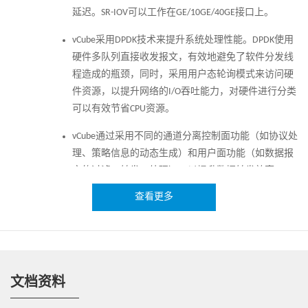
延迟。SR-IOV可以工作在GE/10GE/40GE接口上。
vCube采用DPDK技术来提升系统处理性能。DPDK使用
硬件多队列直接收发报文，有效地避免了软件分发线
程造成的瓶颈，同时，采用用户态轮询模式来访问硬
件资源，以提升网络的I/O吞吐能力，对硬件进行分类
可以有效节省CPU资源。
vCube通过采用不同的通道分离控制面功能（如协议处
理、策略信息的动态生成）和用户面功能（如数据报
文的过滤、转发、处理），以提升数据转发效率。
查看更多
高可靠性
采用改进的VRRP协议实现防火墙热备份功能。
多HA通道进行数据同步和备份，保证系统的可靠性，
避免数据阻塞。
文档资料