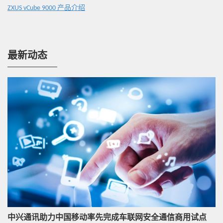
运维简便
ZXUS vCube 9000 产品介绍
自动部署：vCube可以自动部署在通用服务器上，维护
人员根据部署模板制作vCube部署蓝图后，可以快速、
灵活、自动地部署vCube，从而简化了运营商操作维护
最新动态
管理。
弹性伸缩：为了简化部署和管理，提升资源利用率，
vCube实现了用户自定义Scale In/Out弹性策略，以虚机
为粒度进行伸缩。
易集成：vCube可以快速、简便地集成在不同的安全防
护场景中，由相应的云管中心进行编排和管理。
丰富的安全功能
vCube可以检测、控制多种协议报文，并提供丰富的防
御功能，如基于ACL包过滤、状态检测、ASPF、域间策
略、DDoS、DPI、电信级安全防护等。
中兴通讯助力中国移动率先完成车联网安全通信商用试点