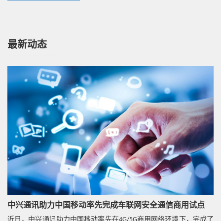
自动地部署虚拟安全穿越网关，从而简化了运营商操
作维护管理。
最新动态
丰富的安全功能
支持SSL VPN功能；
丰富的防御功能，如状态防护、域间策略、ASPF等。
易集成
易集成：vSTG可以快速、简便地集成在不同的安全防
护场景中，由相应的云管中心进行编排和管理。
SDK客户端集成：SDK客户端支持多种操作系统，包括
Android、IOS、Windows、Mac。
中兴通讯助力中国移动率先完成车联网安全通信商用试点
近日，中兴通讯助力中国移动率先在4G/5G商用网络环境下，完成了