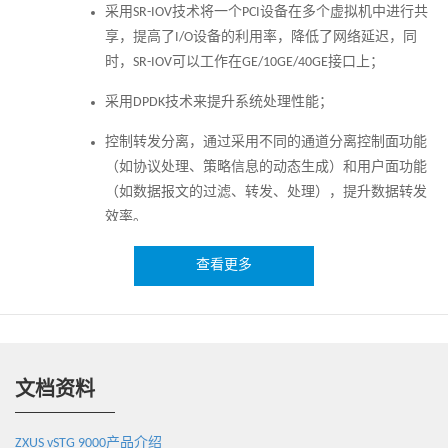
采用SR-IOV技术将一个PCI设备在多个虚拟机中进行共
享，提高了I/O设备的利用率，降低了网络延迟，同
时，SR-IOV可以工作在GE/10GE/40GE接口上；
采用DPDK技术来提升系统处理性能；
控制转发分离，通过采用不同的通道分离控制面功能
（如协议处理、策略信息的动态生成）和用户面功能
（如数据报文的过滤、转发、处理），提升数据转发
效率。
查看更多
高可靠性
采用改进的VRRP协议实现虚拟安全穿越网关热备份功
能；
快速部署
文档资料
自动部署在通用服务器上，维护人员根据部署模板制
ZXUS vSTG 9000产品介绍
虚拟安全穿越网关作部署蓝图后，可以快速、灵活、