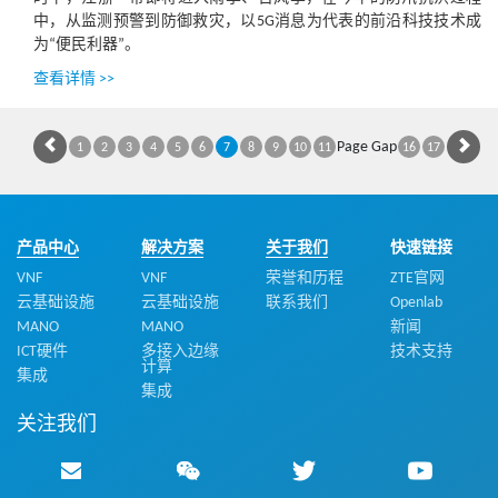
中，从监测预警到防御救灾，以5G消息为代表的前沿科技技术成
为“便民利器”。
查看详情 >>
Page Gap
1
2
3
4
5
6
7
8
9
10
11
16
17
产品中心
解决方案
关于我们
快速链接
VNF
VNF
荣誉和历程
ZTE官网
云基础设施
云基础设施
联系我们
Openlab
MANO
MANO
新闻
ICT硬件
多接入边缘
技术支持
计算
集成
集成
关注我们