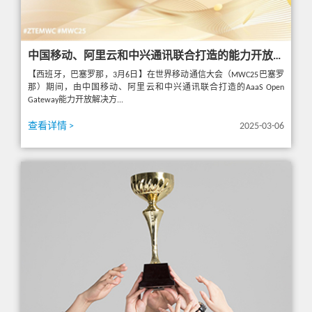
中国移动、阿里云和中兴通讯联合打造的能力开放解决方案 荣获GSMA GLOMO “Open Gateway挑战奖”
【西班牙，巴塞罗那，3月6日】在世界移动通信大会（MWC25巴塞罗
那）期间，由中国移动、阿里云和中兴通讯联合打造的AaaS Open
Gateway能力开放解决方...
查看详情 >
2025-03-06