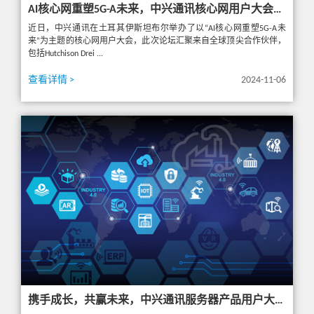
AI核心网重塑5G-A未来，中兴通讯核心网用户大会在土耳其成功举行
近日，中兴通讯在土耳其伊斯坦布尔举办了以“AI核心网重塑5G-A未
来”为主题的核心网用户大会，此次论坛汇聚来自全球顶尖合作伙伴，
包括Hutchison Drei ...
查看详情 >
2024-11-06
携手成长，共赢未来，中兴通讯服务器产品用户大会土耳其圆满收官