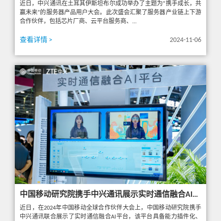
近日，中兴通讯在土耳其伊斯坦布尔成功举办了主题为“携手成长，共
赢未来”的服务器产品用户大会。此次盛会汇聚了服务器产业链上下游
合作伙伴，包括芯片厂商、云平台服务商、...
查看详情 >
2024-11-06
中国移动研究院携手中兴通讯展示实时通信融合AI平台，加速新通话业务创新
近日，在2024年中国移动全球合作伙伴大会上，中国移动研究院携手
中兴通讯联合展示了实时通信融合AI平台，该平台具备能力插件化、