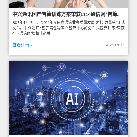
中兴通讯国产智算训练方案荣获C114通信网“智算中心关键技术创新奖”
2025年1月15日，“2024年度信息通信业高质量发展‘硬核’力量榜”正式
发布。中兴通讯“基于高性能国产智算中心的分布式智算训练”荣获
C114通信网“智算中心关...
查看详情 >
2025-01-14