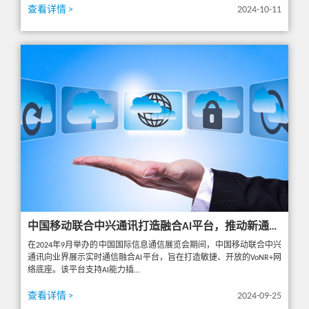
查看详情 >
2024-10-11
中国移动联合中兴通讯打造融合AI平台，推动新通话业务开放创新
在2024年9月举办的中国国际信息通信展览会期间，中国移动联合中兴
通讯向业界展示实时通信融合AI平台，旨在打造敏捷、开放的VoNR+网
络底座。该平台支持AI能力插...
查看详情 >
2024-09-25