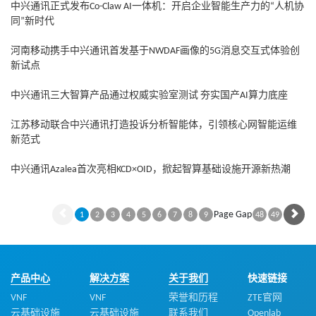
中兴通讯正式发布Co-Claw AI一体机：开启企业智能生产力的“人机协
同”新时代
河南移动携手中兴通讯首发基于NWDAF画像的5G消息交互式体验创
新试点
中兴通讯三大智算产品通过权威实验室测试 夯实国产AI算力底座
江苏移动联合中兴通讯打造投诉分析智能体，引领核心网智能运维
新范式
中兴通讯Azalea首次亮相KCD×OID，掀起智算基础设施开源新热潮
Page Gap
1
2
3
4
5
6
7
8
9
48
49
产品中心
解决方案
关于我们
快速链接
VNF
VNF
荣誉和历程
ZTE官网
云基础设施
云基础设施
联系我们
Openlab