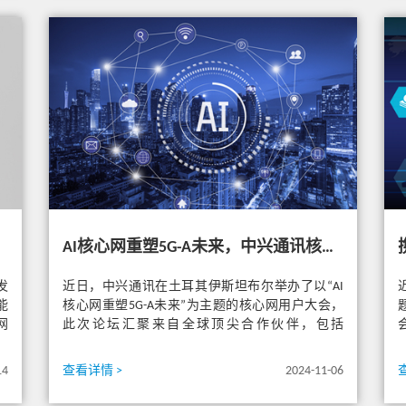
新奖”
AI核心网重塑5G-A未来，中兴通讯核心网用户大会在土耳其成功举行
发
近日，中兴通讯在土耳其伊斯坦布尔举办了以“AI
能
核心网重塑5G-A未来”为主题的核心网用户大会，
网
此次论坛汇聚来自全球顶尖合作伙伴，包括
Hutchison Drei ...
14
查看详情 >
2024-11-06