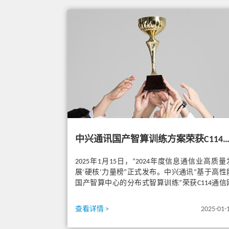
中兴通讯国产智算训练方案荣获C114通信网“智算中心关键技术创
2025年1月15日，“2024年度信息通信业高质量
展‘硬核’力量榜”正式发布。中兴通讯“基于高性
国产智算中心的分布式智算训练”荣获C114通信
“智算中心关...
查看详情 >
2025-01-