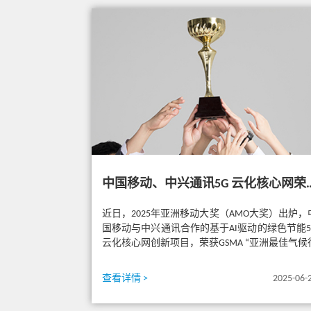
中国移动、中兴通讯5G 云化核心网荣获
近日，2025年亚洲移动大奖（AMO大奖）出炉，
国移动与中兴通讯合作的基于AI驱动的绿色节能5
云化核心网创新项目，荣获GSMA “亚洲最佳气候
动移动创新奖...
查看详情 >
2025-06-