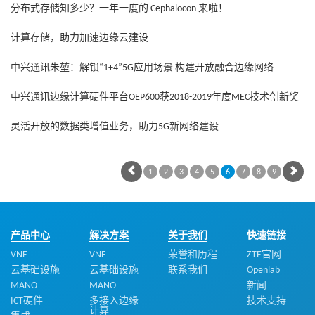
分布式存储知多少？一年一度的 Cephalocon 来啦！
计算存储，助力加速边缘云建设
中兴通讯朱堃：解锁“1+4”5G应用场景 构建开放融合边缘网络
中兴通讯边缘计算硬件平台OEP600获2018-2019年度MEC技术创新奖
灵活开放的数据类增值业务，助力5G新网络建设
1
2
3
4
5
6
7
8
9
产品中心
解决方案
关于我们
快速链接
VNF
VNF
荣誉和历程
ZTE官网
云基础设施
云基础设施
联系我们
Openlab
MANO
MANO
新闻
ICT硬件
多接入边缘
技术支持
计算